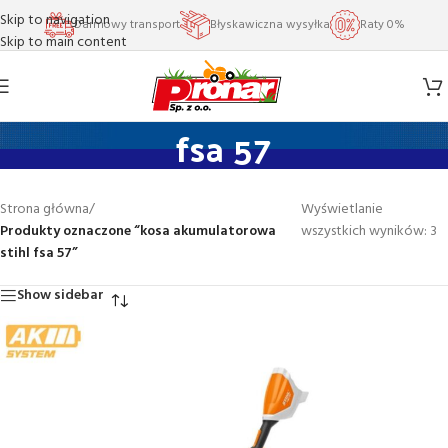
Skip to navigation
Darmowy transport
Błyskawiczna wysyłka
Raty 0%
Skip to main content
kosa akumulatorowa stihl
fsa 57
Strona główna
/
Wyświetlanie
Produkty oznaczone “kosa akumulatorowa
wszystkich wyników: 3
stihl fsa 57”
Show sidebar