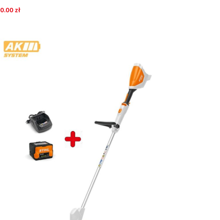
ładowarką AL101
0.00
zł
DODAJ DO KOSZYKA