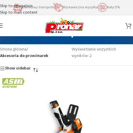
Skip to navigation
Darmowy transport
Błyskawiczna wysyłka
Raty 0%
Skip to main content
Akcesoria do przecinarek
Strona główna
/
Wyświetlanie wszystkich
Akcesoria do przecinarek
wyników: 2
Show sidebar