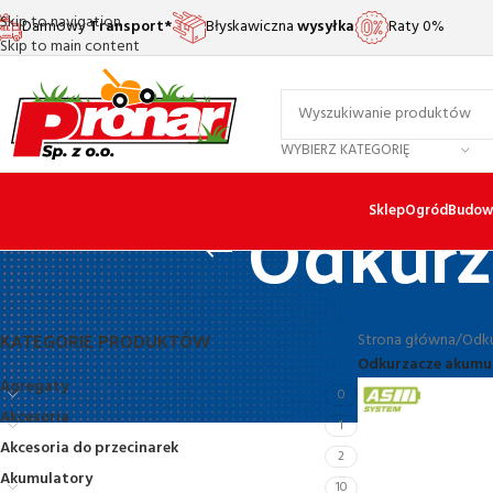
Skip to navigation
Darmowy
Transport*
Błyskawiczna
wysyłka
Raty 0%
Skip to main content
WYBIERZ KATEGORIĘ
Odkurz
Sklep
Ogród
Budow
KATEGORIE PRODUKTÓW
Strona główna
/
Odk
Odkurzacze akumu
Agregaty
0
Akcesoria
1
Akcesoria do przecinarek
2
Akumulatory
10