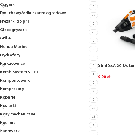
Ciągniki
0
Dmuchawy/odkurzacze ogrodowe
22
Frezarki do pni
0
Glebogryzarki
26
Grille
0
Honda Marine
0
Hydrofory
0
Karczownice
Stihl SEA 20 Odku
0
zestaw z akumulat
KombiSystem STIHL
1
0.00
zł
Kompostowniki
0
Kompresory
2
Koparki
0
Kosiarki
73
Kosy mechaniczne
23
Kuchnia
30
Ładowarki
5