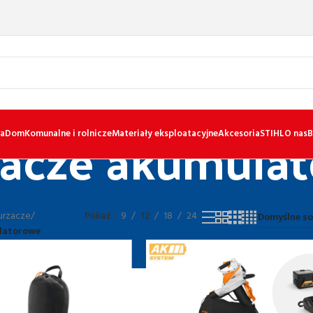
acze akumula
a
Dom
Komunalne i rolnicze
Materiały eksploatacyjne
Akcesoria
STIHL
O nas
B
urzacze
/
Pokaż
9
12
18
24
latorowe