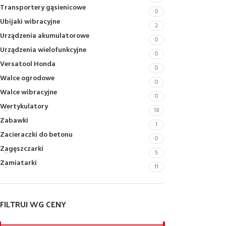
Transportery gąsienicowe
0
Ubijaki wibracyjne
2
Urządzenia akumulatorowe
0
Urządzenia wielofunkcyjne
0
Versatool Honda
0
Walce ogrodowe
0
Walce wibracyjne
0
Wertykulatory
18
Zabawki
1
Zacieraczki do betonu
0
Zagęszczarki
5
Zamiatarki
11
FILTRUJ WG CENY