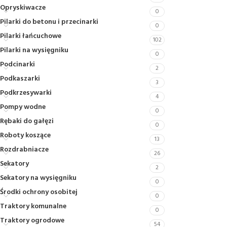
Opryskiwacze
0
Pilarki do betonu i przecinarki
0
Pilarki łańcuchowe
102
Pilarki na wysięgniku
0
Podcinarki
2
Podkaszarki
3
Podkrzesywarki
4
Pompy wodne
0
Rębaki do gałęzi
0
Roboty koszące
13
Rozdrabniacze
26
Sekatory
2
Sekatory na wysięgniku
0
Środki ochrony osobitej
0
Traktory komunalne
0
Traktory ogrodowe
54