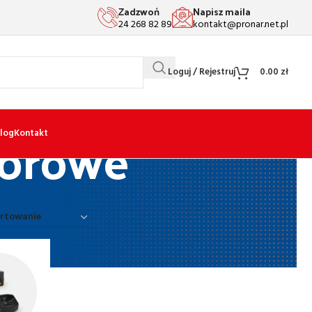
Zadzwoń
Napisz maila
24 268 82 89
kontakt@pronar.net.pl
Loguj / Rejestruj
0.00
zł
torowe
log
Kontakt