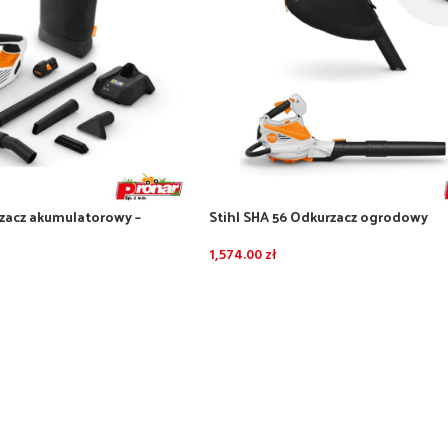
rzacz akumulatorowy –
Stihl SHA 56 Odkurzacz ogrodowy
orem AS 2 i ładowarką AL 1
akumulatorowy zestaw z akumulator
ładowarką AL 101
1,574.00
zł