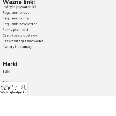
Ważne linki
Polityka prywatności
Regulamin sklepu
Regulamin konta
Regulamin newsletter
Formy płatności
Czas i koszty dostawy
Czas realizacji zamówienia
Zwroty i reklamacje
Marki
Stihl
Stiga
Sklep
Filtry
Koszyk
Moje konto
AL-KO
Honda
Sany