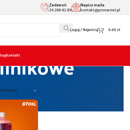
Zadzwoń
Napisz maila
24 268 82 89
kontakt@pronar.net.pl
Loguj / Rejestruj
0.00
zł
ilnikowe
log
Kontakt