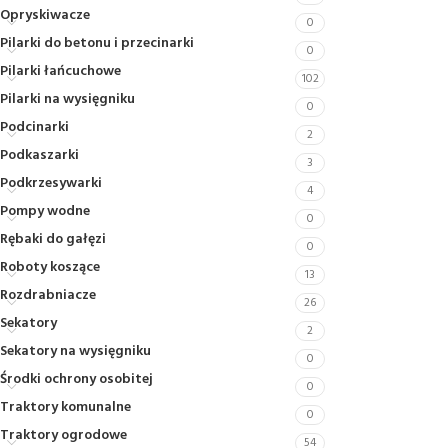
Opryskiwacze
0
Pilarki do betonu i przecinarki
0
Pilarki łańcuchowe
102
Pilarki na wysięgniku
0
Podcinarki
2
Podkaszarki
3
Podkrzesywarki
4
Pompy wodne
0
Rębaki do gałęzi
0
Roboty koszące
13
Rozdrabniacze
26
Sekatory
2
Sekatory na wysięgniku
0
Środki ochrony osobitej
0
Traktory komunalne
0
Traktory ogrodowe
54