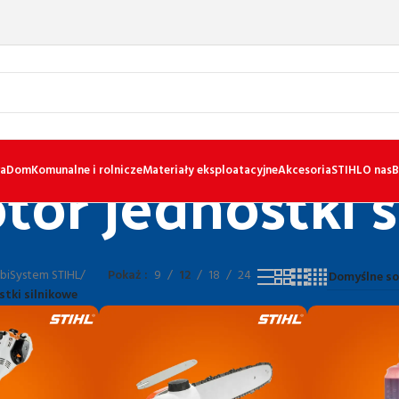
or jednostki s
a
Dom
Komunalne i rolnicze
Materiały eksploatacyjne
Akcesoria
STIHL
O nas
B
iSystem STIHL
/
Pokaż
9
12
18
24
tki silnikowe