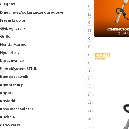
Ciągniki
0
Dmuchawy/odkurzacze ogrodowe
22
Frezarki do pni
0
Glebogryzarki
26
Grille
0
Honda Marine
0
Hydrofory
0
Karczownice
0
KombiSystem STIHL
1
Kompostowniki
0
Kompresory
2
Koparki
0
Kosiarki
73
Kosy mechaniczne
23
Kuchnia
30
Ładowarki
5