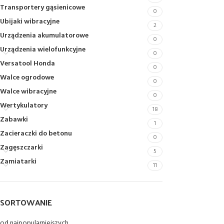
Transportery gąsienicowe
0
Ubijaki wibracyjne
2
Urządzenia akumulatorowe
0
Urządzenia wielofunkcyjne
0
Versatool Honda
0
Walce ogrodowe
0
Walce wibracyjne
0
Wertykulatory
18
Zabawki
1
Zacieraczki do betonu
0
Zagęszczarki
5
Zamiatarki
11
SORTOWANIE
od najpopularniejszych