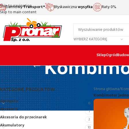
Skip to navigation
Darmowy
Transport*
Błyskawiczna
wysyłka
Raty 0%
Skip to main content
WYBIERZ KATEGORIĘ
Kombimot
Sklep
Ogród
Budow
KATEGORIE PRODUKTÓW
Strona główna
/
Komb
Kombimotor jednos
Agregaty
0
Akcesoria
1
Akcesoria do przecinarek
2
Akumulatory
10