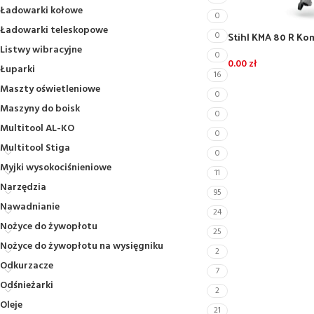
Ładowarki kołowe
0
Ładowarki teleskopowe
Stihl KMA 80 R K
0
regulacją prędkośc
Listwy wibracyjne
0
0.00
zł
Łuparki
16
Maszty oświetleniowe
0
Maszyny do boisk
0
Multitool AL-KO
0
Multitool Stiga
0
Myjki wysokociśnieniowe
11
Narzędzia
95
Nawadnianie
24
Nożyce do żywopłotu
25
Nożyce do żywopłotu na wysięgniku
2
Odkurzacze
7
Odśnieżarki
2
Oleje
21