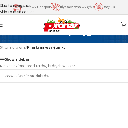
Skip to navigation
Darmowy transport
Błyskawiczna wysyłka
Raty 0%
Skip to main content
Pilarki na wysięgniku
Strona główna
/
Pilarki na wysięgniku
Show sidebar
Nie znaleziono produktów, których szukasz.