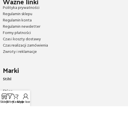
Ważne linki
Polityka prywatności
Regulamin sklepu
Regulamin konta
Regulamin newsletter
Formy płatności
Czas i koszty dostawy
Czas realizacji zamówienia
Zwroty i reklamacje
Marki
Stihl
Stiga
Sklep
Filtry
Koszyk
Moje konto
AL-KO
Honda
Sany