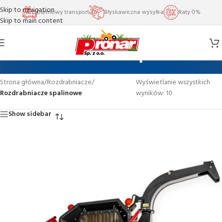
Skip to navigation
Darmowy transport
Błyskawiczna wysyłka
Raty 0%
Skip to main content
Rozdrabniacze spalinowe
Strona główna
/
Rozdrabniacze
/
Wyświetlanie wszystkich
Rozdrabniacze spalinowe
wyników: 10
Show sidebar