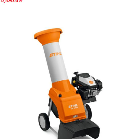
12,825.00
zł
DOWIEDZ SIĘ WIĘCEJ