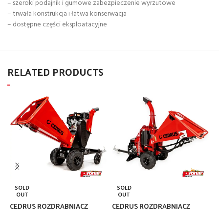
– szeroki podajnik i gumowe zabezpieczenie wyrzutowe
– trwała konstrukcja i łatwa konserwacja
– dostępne części eksploatacyjne
RELATED PRODUCTS
S
SOLD
SOLD
M
OUT
OUT
CEDRUS ROZDRABNIACZ
CEDRUS ROZDRABNIACZ
7
RB04PRO-E
RB05PRO-HE