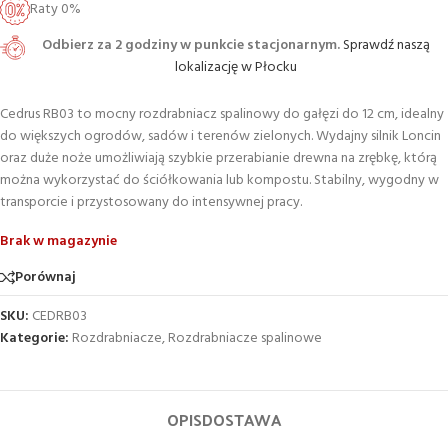
Raty 0%
Odbierz za 2 godziny w punkcie stacjonarnym.
Sprawdź naszą
lokalizację w Płocku
Cedrus RB03 to mocny rozdrabniacz spalinowy do gałęzi do 12 cm, idealny
do większych ogrodów, sadów i terenów zielonych. Wydajny silnik Loncin
oraz duże noże umożliwiają szybkie przerabianie drewna na zrębkę, którą
można wykorzystać do ściółkowania lub kompostu. Stabilny, wygodny w
transporcie i przystosowany do intensywnej pracy.
Brak w magazynie
Porównaj
SKU:
CEDRB03
Kategorie:
Rozdrabniacze
,
Rozdrabniacze spalinowe
OPIS
DOSTAWA