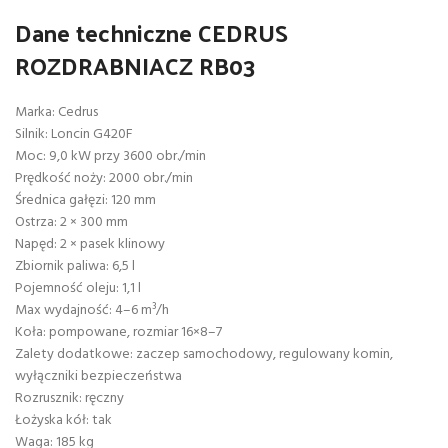
Dane techniczne CEDRUS
ROZDRABNIACZ RB03
Marka: Cedrus
Silnik: Loncin G420F
Moc: 9,0 kW przy 3600 obr./min
Prędkość noży: 2000 obr./min
Średnica gałęzi: 120 mm
Ostrza: 2 × 300 mm
Napęd: 2 × pasek klinowy
Zbiornik paliwa: 6,5 l
Pojemność oleju: 1,1 l
Max wydajność: 4–6 m³/h
Koła: pompowane, rozmiar 16×8–7
Zalety dodatkowe: zaczep samochodowy, regulowany komin,
wyłączniki bezpieczeństwa
Rozrusznik: ręczny
Łożyska kół: tak
Waga: 185 kg