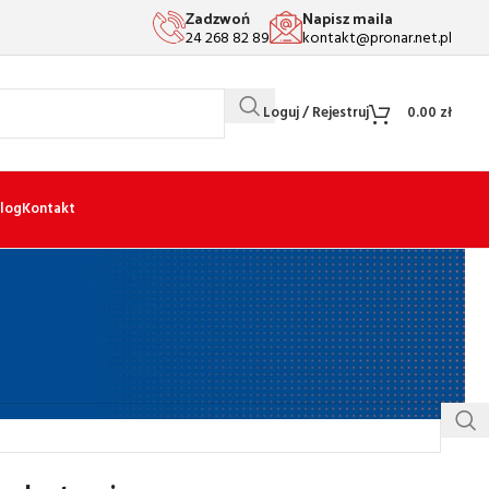
Zadzwoń
Napisz maila
24 268 82 89
kontakt@pronar.net.pl
Loguj / Rejestruj
0.00
zł
log
Kontakt