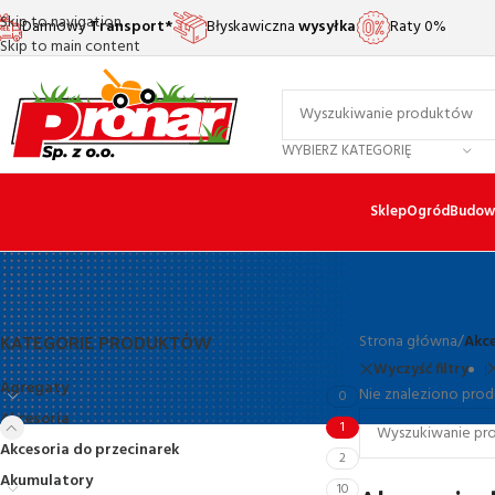
Skip to navigation
Darmowy
Transport*
Błyskawiczna
wysyłka
Raty 0%
Skip to main content
WYBIERZ KATEGORIĘ
Sklep
Ogród
Budow
KATEGORIE PRODUKTÓW
Strona główna
/
Akce
Wyczyść filtry
Agregaty
Nie znaleziono prod
0
Akcesoria
1
Akcesoria do przecinarek
2
Akumulatory
10