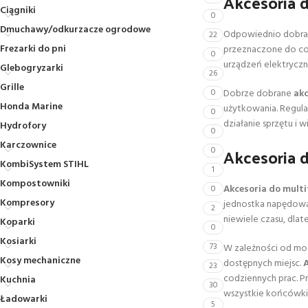
Akcesoria d
Ciągniki
0
Dmuchawy/odkurzacze ogrodowe
Odpowiednio dobrane
22
Frezarki do pni
przeznaczone do cod
0
urządzeń elektrycz
Glebogryzarki
26
Grille
0
Dobrze dobrane
ak
Honda Marine
użytkowania. Regula
0
działanie sprzętu i
Hydrofory
0
Karczownice
Akcesoria d
0
KombiSystem STIHL
1
Kompostowniki
Akcesoria do multi
0
Kompresory
jednostka napędowa
2
niewiele czasu, dla
Koparki
0
Kosiarki
73
W zależności od mod
Kosy mechaniczne
dostępnych miejsc.
A
23
codziennych prac. 
Kuchnia
30
wszystkie końcówki 
Ładowarki
5