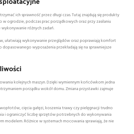
ksploatacyjne
mać ich sprawność przez długi czas. Tutaj znajdują się produkty
 w ogrodzie, podczas prac porządkowych oraz przy zasilaniu
e wykonywanie różnych zadań.
ów, ułatwiają wykonywanie przeglądów oraz poprawiają komfort
o dopasowanego wyposażenia przekładają się na sprawniejsze
liwości
upowania kolejnych maszyn. Dzięki wymiennym końcówkom jedna
utrzymaniem porządku wokół domu. Zmiana przystawki zajmuje
płotów, cięcia gałęzi, koszenia trawy czy pielęgnacji trudno
nia i ograniczyć liczbę sprzętów potrzebnych do wykonywania
ym modelem. Różnice w systemach mocowania sprawiają, że nie