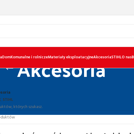
Akcesoria
a
Dom
Komunalne i rolnicze
Materiały eksploatacyjne
Akcesoria
STIHL
O nas
B
soria
STIHL
uktów, których szukasz.