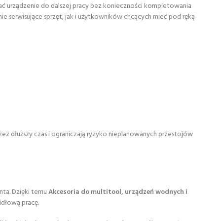
 urządzenie do dalszej pracy bez konieczności kompletowania
e serwisujące sprzęt, jak i użytkowników chcących mieć pod ręką
z dłuższy czas i ograniczają ryzyko nieplanowanych przestojów
nta. Dzięki temu
Akcesoria do multitool, urządzeń wodnych i
idłową pracę.