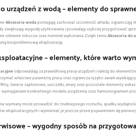
o urządzeń z wodą – elementy do sprawneg
ane
Akcesoria woda
pomagają zachować szczelność układu, ograniczają st
y zwiększają wygodę użytkowania i pozwalają szybciej przygotować sprz
ne ciśnienie robocze oraz materiał wykonania. Dzięki temu
Akcesoria do 
wnią bezproblemową eksploatację.
ksploatacyjne – elementy, które warto wym
tacyjne
odpowiadają za prawidłową pracę urządzeń i należą do elementów 
zymać właściwe parametry pracy oraz ogranicza ryzyko awarii wynikających
, filtry, świece zapłonowe, uszczelki, smary oraz pozostałe elementy wsk
z wymaganiami konkretnego modelu urządzenia oraz harmonogramem prz
w wymiany może prowadzić do trudniejszego rozruchu, spadku wydajności 
w eksploatacyjnych i wymieniać je jeszcze przed pojawieniem się pierwsz
rwisowe – wygodny sposób na przygotowan