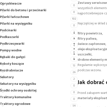
Zestawy serwisow
Opryskiwacze
0
wszystkich elementó
Pilarki do betonu i przecinarki
0
najpotrzebniejsze cz
Pilarki łańcuchowe
102
Najczęściej w skła
Pilarki na wysięgniku
0
Podcinarki
2
filtry powietrza,
Podkaszarki
filtry paliwa,
3
Podkrzesywarki
świece zapłonowe,
4
oleje eksploatacyjn
Pompy wodne
0
uszczelki,
Rębaki do gałęzi
0
drobne elementy 
Roboty koszące
Regularnie wykorz
13
podczas sezonu.
Rozdrabniacze
26
Sekatory
Jak dobrać
2
Sekatory na wysięgniku
0
Środki ochrony osobitej
0
Przed zakupem wart
Traktory komunalne
materiały eksploa
0
Traktory ogrodowe
54