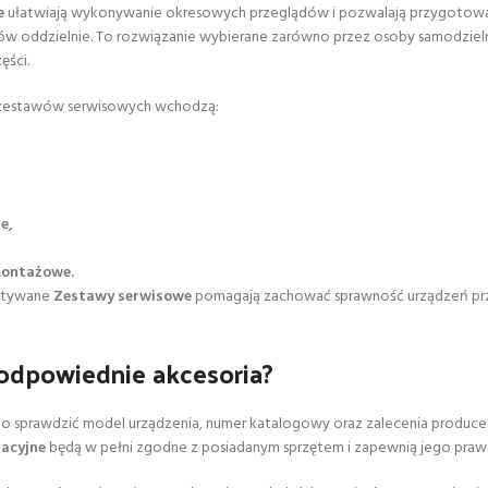
e
ułatwiają wykonywanie okresowych przeglądów i pozwalają przygotować
w oddzielnie. To rozwiązanie wybierane zarówno przez osoby samodzielni
ęści.
d zestawów serwisowych wchodzą:
e,
montażowe.
ystywane
Zestawy serwisowe
pomagają zachować sprawność urządzeń prze
 odpowiednie akcesoria?
o sprawdzić model urządzenia, numer katalogowy oraz zalecenia produce
tacyjne
będą w pełni zgodne z posiadanym sprzętem i zapewnią jego praw