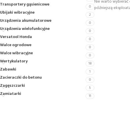
Nie warto wybierać
Transportery gąsienicowe
0
późniejszą eksploata
Ubijaki wibracyjne
2
Urządzenia akumulatorowe
0
Urządzenia wielofunkcyjne
0
Versatool Honda
0
Walce ogrodowe
0
Walce wibracyjne
0
Wertykulatory
18
Zabawki
1
Zacieraczki do betonu
0
Zagęszczarki
5
Zamiatarki
11