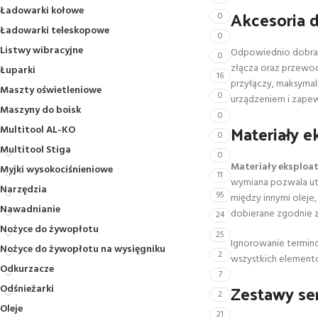
Ładowarki kołowe
Akcesoria d
0
Ładowarki teleskopowe
0
Listwy wibracyjne
Odpowiednio dobr
0
złącza oraz przewod
Łuparki
16
przyłączy, maksymal
Maszty oświetleniowe
0
urządzeniem i zape
Maszyny do boisk
0
Materiały e
Multitool AL-KO
0
Multitool Stiga
0
Materiały eksploa
Myjki wysokociśnieniowe
11
wymiana pozwala utr
Narzędzia
95
między innymi oleje
Nawadnianie
dobierane zgodnie 
24
Nożyce do żywopłotu
25
Ignorowanie terminó
Nożyce do żywopłotu na wysięgniku
2
wszystkich elementó
Odkurzacze
7
Zestawy se
Odśnieżarki
2
Oleje
21