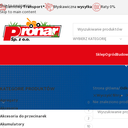
Skip to navigation
Darmowy
Transport*
Błyskawiczna
wysyłka
Raty 0%
Skip to main content
WYBIERZ KATEGORIĘ
Sklep
Ogród
Budow
KATEGORIE PRODUKTÓW
Strona główna
/
Odk
Wyczyść filtry
Agregaty
Nie znaleziono prod
0
Akcesoria
1
Akcesoria do przecinarek
2
Akumulatory
10