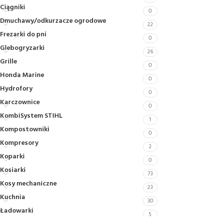
Ciągniki
0
Dmuchawy/odkurzacze ogrodowe
22
Frezarki do pni
0
Glebogryzarki
26
Grille
0
Honda Marine
0
Hydrofory
0
Karczownice
0
KombiSystem STIHL
1
Kompostowniki
0
Kompresory
2
Koparki
0
Kosiarki
73
Kosy mechaniczne
23
Kuchnia
30
Ładowarki
5