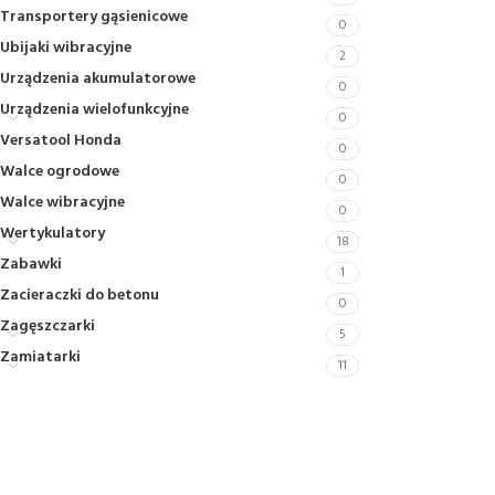
Transportery gąsienicowe
0
Ubijaki wibracyjne
2
Urządzenia akumulatorowe
0
Urządzenia wielofunkcyjne
0
Versatool Honda
0
Walce ogrodowe
0
Walce wibracyjne
0
Wertykulatory
18
Zabawki
1
Zacieraczki do betonu
0
Zagęszczarki
5
Zamiatarki
11