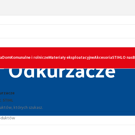
Odkurzacze
a
Dom
Komunalne i rolnicze
Materiały eksploatacyjne
Akcesoria
STIHL
O nas
B
urzacze
STIHL
uktów, których szukasz.