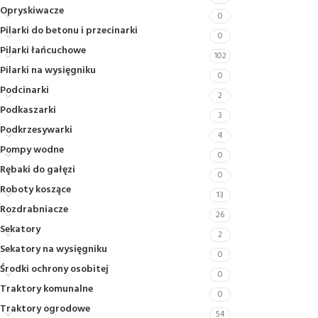
Opryskiwacze
0
Pilarki do betonu i przecinarki
0
Pilarki łańcuchowe
102
Pilarki na wysięgniku
0
Podcinarki
2
Podkaszarki
3
Podkrzesywarki
4
Pompy wodne
0
Rębaki do gałęzi
0
Roboty koszące
13
Rozdrabniacze
26
Sekatory
2
Sekatory na wysięgniku
0
Środki ochrony osobitej
0
Traktory komunalne
0
Traktory ogrodowe
54