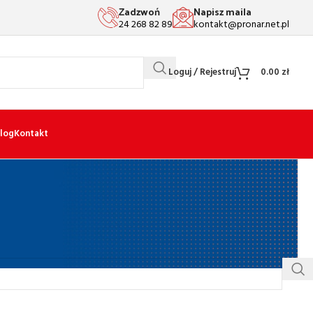
Zadzwoń
Napisz maila
24 268 82 89
kontakt@pronar.net.pl
Loguj / Rejestruj
0.00
zł
log
Kontakt