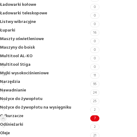
Ładowarki kołowe
0
Ładowarki teleskopowe
0
Listwy wibracyjne
0
Łuparki
16
Maszty oświetleniowe
0
Maszyny do boisk
0
Multitool AL-KO
0
Multitool Stiga
0
Myjki wysokociśnieniowe
11
Narzędzia
95
Nawadnianie
24
Nożyce do żywopłotu
25
Nożyce do żywopłotu na wysięgniku
2
Odkurzacze
7
Odśnieżarki
2
Oleje
21