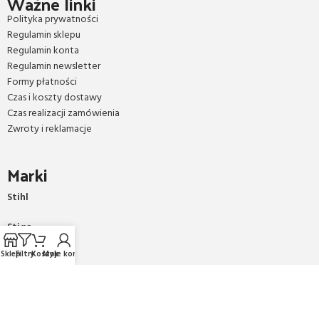
Ważne linki
Polityka prywatności
Regulamin sklepu
Regulamin konta
Regulamin newsletter
Formy płatności
Czas i koszty dostawy
Czas realizacji zamówienia
Zwroty i reklamacje
Marki
Stihl
Stiga
Sklep
Filtry
Koszyk
Moje konto
AL-KO
Honda
Sany