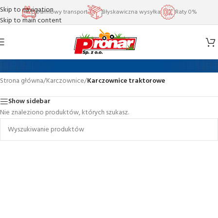
Skip to navigation
Darmowy transport
Błyskawiczna wysyłka
Raty 0%
Skip to main content
Karczownice traktorowe
Strona główna
/
Karczownice
/
Karczownice traktorowe
Show sidebar
Nie znaleziono produktów, których szukasz.