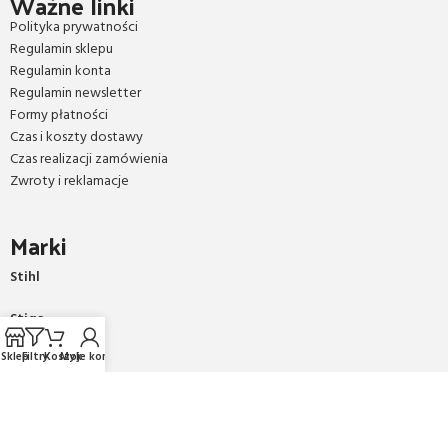
Ważne linki
Polityka prywatności
Regulamin sklepu
Regulamin konta
Regulamin newsletter
Formy płatności
Czas i koszty dostawy
Czas realizacji zamówienia
Zwroty i reklamacje
Marki
Stihl
Stiga
Sklep
Filtry
Koszyk
Moje konto
AL-KO
Honda
Sany