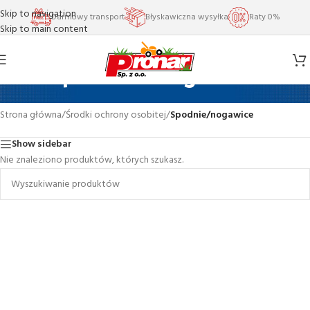
Skip to navigation
Darmowy transport
Błyskawiczna wysyłka
Raty 0%
Skip to main content
Spodnie/nogawice
Strona główna
/
Środki ochrony osobitej
/
Spodnie/nogawice
Show sidebar
Nie znaleziono produktów, których szukasz.