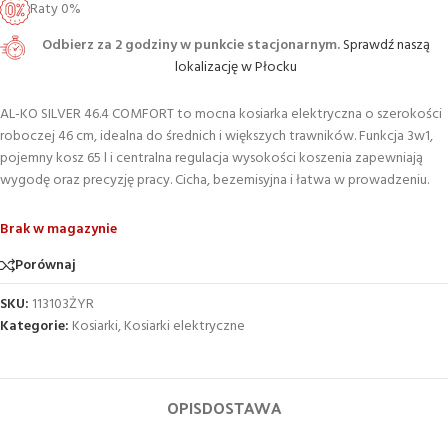
Raty 0%
Odbierz za 2 godziny w punkcie stacjonarnym.
Sprawdź naszą
lokalizację w Płocku
AL-KO SILVER 46.4 COMFORT to mocna kosiarka elektryczna o szerokości
roboczej 46 cm, idealna do średnich i większych trawników. Funkcja 3w1,
pojemny kosz 65 l i centralna regulacja wysokości koszenia zapewniają
wygodę oraz precyzję pracy. Cicha, bezemisyjna i łatwa w prowadzeniu.
Brak w magazynie
Porównaj
SKU:
113103ŻYR
Kategorie:
Kosiarki
,
Kosiarki elektryczne
OPIS
DOSTAWA