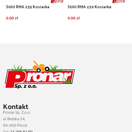
Stihl RMA 235 Kosiarka
Stihl RMA 239 Kosiarka
akumulatorowa zestaw z 2
akumulatorowa zestaw z 2
akumulatorami AK20 i
akumulatorami AK30S i
S
0.00
zł
0.00
zł
ładowarka AL101
ładowarką AL101
A
DODAJ DO KOSZYKA
DODAJ DO KOSZYKA
0
Kontakt
Pronar Sp. Z.o.o
ul. Bielska 54,
09-400 Płock