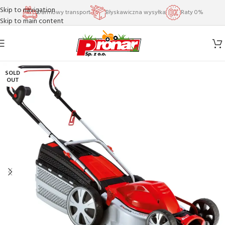
Skip to navigation
Darmowy transport
Błyskawiczna wysyłka
Raty 0%
Skip to main content
SOLD
OUT