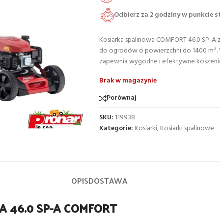
Odbierz za 2 godziny w punkcie 
Kosiarka spalinowa COMFORT 46.0 SP-A z
do ogrodów o powierzchni do 1400 m². Wy
zapewnia wygodne i efektywne koszeni
Brak w magazynie
Porównaj
SKU:
119938
Kategorie:
Kosiarki
,
Kosiarki spalinowe
OPIS
DOSTAWA
KA 46.0 SP-A COMFORT