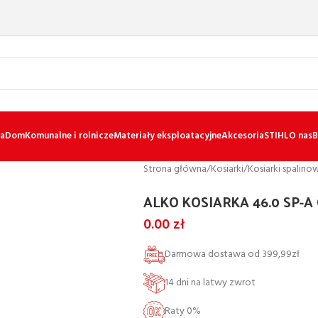
a
Dom
Komunalne i rolnicze
Materiały eksploatacyjne
Akcesoria
STIHL
O nas
B
Strona główna
/
Kosiarki
/
Kosiarki spalino
ALKO KOSIARKA 46.0 SP-
0.00
zł
Darmowa dostawa od 399,99zł
14 dni na latwy zwrot
Raty 0%