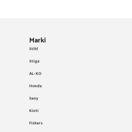
Marki
Stihl
Stiga
AL-KO
Honda
Sany
Kioti
Fiskars