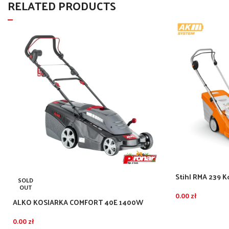
RELATED PRODUCTS
Stihl RMA 239 
SOLD
zestaw z akumu
OUT
AL101
0.00
zł
ALKO KOSIARKA COMFORT 40E 1400W
0.00
zł