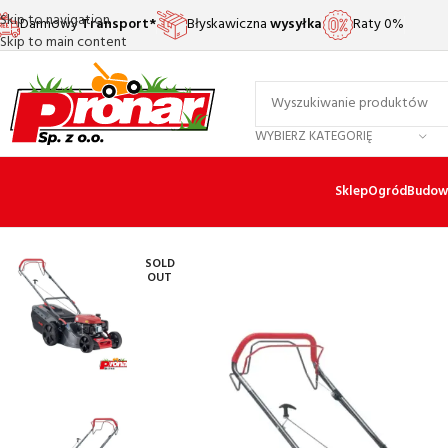
Skip to navigation
Darmowy
Transport*
Błyskawiczna
wysyłka
Raty 0%
Skip to main content
WYBIERZ KATEGORIĘ
Sklep
Ogród
Budow
SOLD
OUT