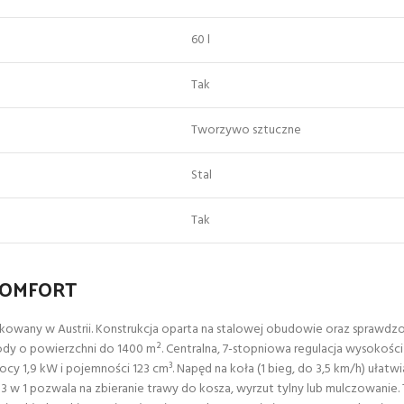
60 l
Tak
Tworzywo sztuczne
Stal
Tak
 COMFORT
ny w Austrii. Konstrukcja oparta na stalowej obudowie oraz sprawdzonym
dy o powierzchni do 1400 m². Centralna, 7-stopniowa regulacja wysokośc
cy 1,9 kW i pojemności 123 cm³. Napęd na koła (1 bieg, do 3,5 km/h) ułat
a 3 w 1 pozwala na zbieranie trawy do kosza, wyrzut tylny lub mulczowanie