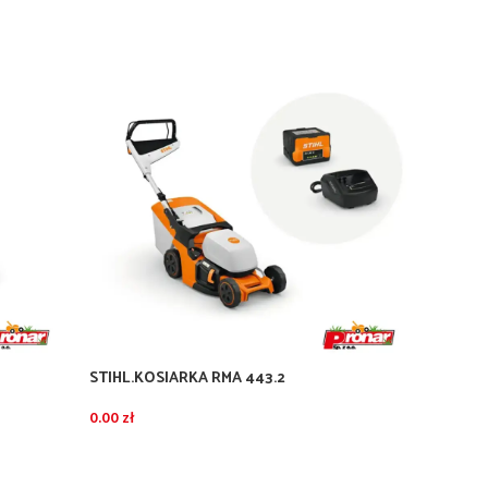
STIHL.KOSIARKA RMA 443.2
STIHL.
AP300S
0.00
zł
0.00
zł