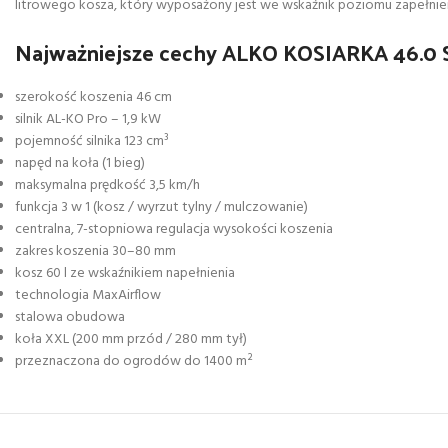
litrowego kosza, który wyposażony jest we wskaźnik poziomu zapełnien
Najważniejsze cechy ALKO KOSIARKA 46.0
szerokość koszenia 46 cm
silnik AL-KO Pro – 1,9 kW
pojemność silnika 123 cm³
napęd na koła (1 bieg)
maksymalna prędkość 3,5 km/h
funkcja 3 w 1 (kosz / wyrzut tylny / mulczowanie)
centralna, 7-stopniowa regulacja wysokości koszenia
zakres koszenia 30–80 mm
kosz 60 l ze wskaźnikiem napełnienia
technologia MaxAirflow
stalowa obudowa
koła XXL (200 mm przód / 280 mm tył)
przeznaczona do ogrodów do 1400 m²