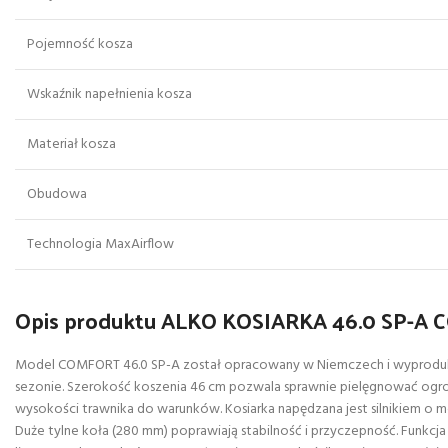
Pojemność kosza
Wskaźnik napełnienia kosza
Materiał kosza
Obudowa
Technologia MaxAirflow
Opis produktu ALKO KOSIARKA 46.0 SP-A
Model COMFORT 46.0 SP-A został opracowany w Niemczech i wyprodukowa
sezonie. Szerokość koszenia 46 cm pozwala sprawnie pielęgnować ogro
wysokości trawnika do warunków. Kosiarka napędzana jest silnikiem o mo
Duże tylne koła (280 mm) poprawiają stabilność i przyczepność. Funkcj