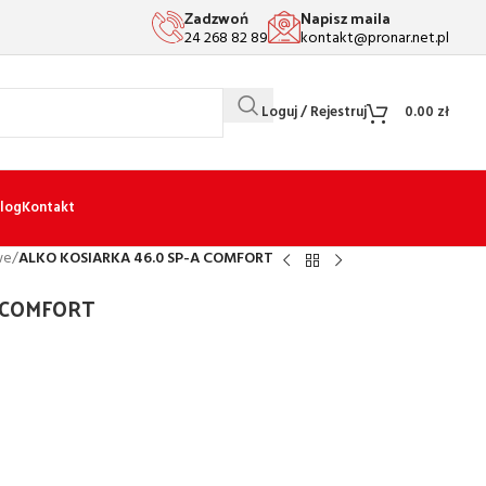
Zadzwoń
Napisz maila
24 268 82 89
kontakt@pronar.net.pl
Loguj / Rejestruj
0.00
zł
log
Kontakt
we
/
ALKO KOSIARKA 46.0 SP-A COMFORT
A COMFORT