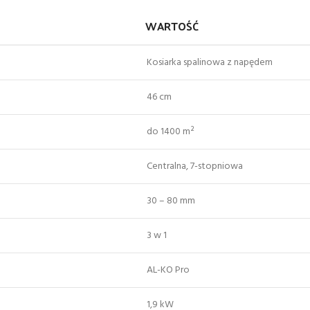
WARTOŚĆ
Kosiarka spalinowa z napędem
46 cm
do 1400 m²
Centralna, 7-stopniowa
30 – 80 mm
3 w 1
AL-KO Pro
1,9 kW