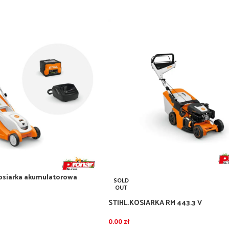
Kosiarka akumulatorowa
SOLD
latorem AK30S i ładowarką
OUT
STIHL.KOSIARKA RM 443.3 V
0.00
zł