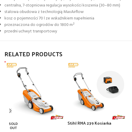
centralna, 7-stopniowa regulacja wysokości koszenia (30–80 mm)
stalowa obudowa z technologią MaxAirflow
kosz o pojemności 70 l ze wskaźnikiem napełnienia
przeznaczona do ogrodów do 1800 m²
przedni uchwyt transportowy
RELATED PRODUCTS
Stihl RMA 239 Kosiarka
S
SOLD
akumulatorowa zestaw z
a
OUT