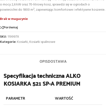
o mocy 2,6 kW oraz 70-litrowy kosz, sprawdzi się w ogrodach o
powierzchni do 1800 m², zapewniając komfortowe i efektywne koszenie.
Brak w magazynie
Porównaj
SKU:
119997X
Kategorie:
Kosiarki
,
Kosiarki spalinowe
OPIS
DOSTAWA
Specyfikacja techniczna ALKO
KOSIARKA 521 SP-A PREMIUM
PARAMETR
WARTOŚĆ