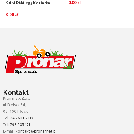
akumulatorem AK30S i
a
Stihl RMA 235 Kosiarka
0.00
zł
0
ładowarką AL101
akumulatorowa bez
DODAJ DO KOSZYKA
akumulatora i ładowarki
0.00
zł
DOWIEDZ SIĘ WIĘCEJ
Kontakt
Pronar Sp. Z.o.o
ul. Bielska 54,
09-400 Płock
Tel:
24 268 82 89
Tel:
798 505 171
E-mail:
kontakt@pronar.net.pl