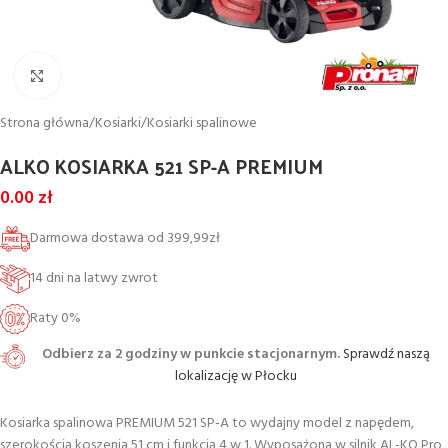
Powiększ
Strona główna
/
Kosiarki
/
Kosiarki spalinowe
ALKO KOSIARKA 521 SP-A PREMIUM
0.00
zł
Darmowa dostawa od 399,99zł
14 dni na latwy zwrot
Raty 0%
Odbierz za 2 godziny w punkcie stacjonarnym.
Sprawdź naszą
lokalizację w Płocku
Kosiarka spalinowa PREMIUM 521 SP-A to wydajny model z napędem,
szerokością koszenia 51 cm i funkcją 4 w 1. Wyposażona w silnik AL-KO Pro