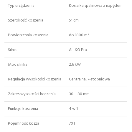
Typ urządzenia
Kosiarka spalinowa z napędem
Szerokość koszenia
51 cm
Powierzchnia koszenia
do 1800 m²
Silnik
AL-KO Pro
Moc silnika
2,6 kW
Regulacja wysokości koszenia
Centralna, 7-stopniowa
Zakres wysokości koszenia
30 – 80 mm
Funkcje koszenia
4 w 1
Pojemność kosza
70 l