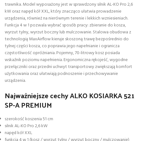
trawnika. Model wyposażony jest w sprawdzony silnik AL-KO Pro 2,6
kW oraz napęd kół XXL, który znacząco ułatwia prowadzenie
urządzenia, również na nierównym terenie i lekkich wzniesieniach.
Funkcja 4 w 1 pozwala wybrać sposób pracy: zbieranie do kosza,
wyrzut tylny, wyrzut boczny lub mulczowanie. Stalowa obudowa z
technologią MaxAirflow kieruje skoszoną trawę bezpośrednio do
tylnej części kosza, co poprawia jego napełnianie i ogranicza
częstotliwość opróżniania. Pojemny, 70-litrowy kosz posiada
wskaźnik poziomu napełnienia. Ergonomiczna rękojeść, wygodne
przełączniki oraz przedni uchwyt transportowy zwiększają komfort
użytkowania oraz ułatwiają podnoszenie i przechowywanie
urządzenia.
Najważniejsze cechy ALKO KOSIARKA 521
SP-A PREMIUM
szerokość koszenia 51 cm
silnik AL-KO Pro 2,6 kW
napęd kół XXL
funkcja 4 w 1 (kosz / wyrzut tylny / wyrzut boczny / mulczowanie)