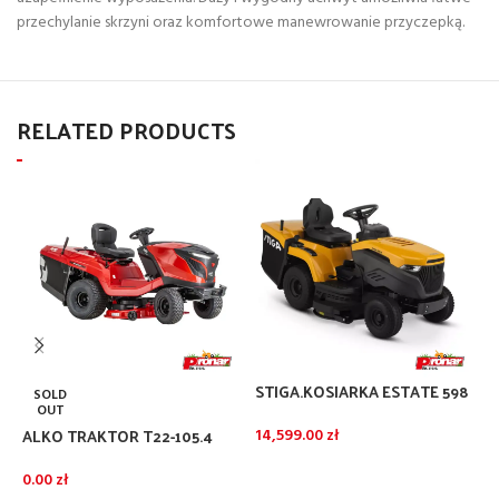
przechylanie skrzyni oraz komfortowe manewrowanie przyczepką.
RELATED PRODUCTS
STIGA.KOSIARKA ESTATE 598
S
SOLD
ST 550 TWIN 586
o
OUT
k
ALKO TRAKTOR T22-105.4
14,599.00
zł
1
HDD-A SOLO BY AL-KO
DODAJ DO KOSZYKA
0.00
zł