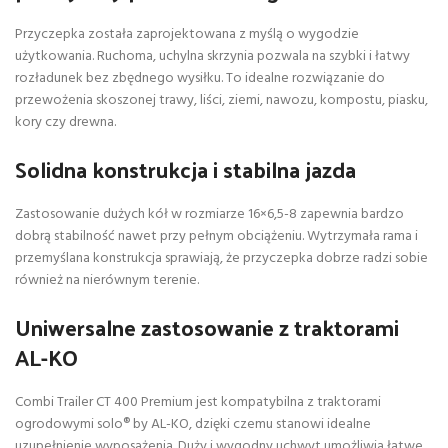
Przyczepka została zaprojektowana z myślą o wygodzie
użytkowania. Ruchoma, uchylna skrzynia pozwala na szybki i łatwy
rozładunek bez zbędnego wysiłku. To idealne rozwiązanie do
przewożenia skoszonej trawy, liści, ziemi, nawozu, kompostu, piasku,
kory czy drewna.
Solidna konstrukcja i stabilna jazda
Zastosowanie dużych kół w rozmiarze 16×6,5-8 zapewnia bardzo
dobrą stabilność nawet przy pełnym obciążeniu. Wytrzymała rama i
przemyślana konstrukcja sprawiają, że przyczepka dobrze radzi sobie
również na nierównym terenie.
Uniwersalne zastosowanie z traktorami
AL-KO
Combi Trailer CT 400 Premium jest kompatybilna z traktorami
ogrodowymi solo® by AL-KO, dzięki czemu stanowi idealne
uzupełnienie wyposażenia. Duży i wygodny uchwyt umożliwia łatwe