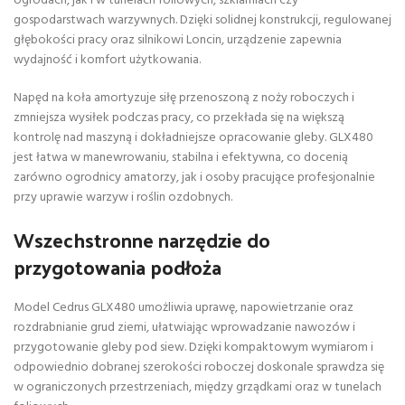
ogrodach, jak i w tunelach foliowych, szklarniach czy
gospodarstwach warzywnych. Dzięki solidnej konstrukcji, regulowanej
głębokości pracy oraz silnikowi Loncin, urządzenie zapewnia
wydajność i komfort użytkowania.
Napęd na koła amortyzuje siłę przenoszoną z noży roboczych i
zmniejsza wysiłek podczas pracy, co przekłada się na większą
kontrolę nad maszyną i dokładniejsze opracowanie gleby. GLX480
jest łatwa w manewrowaniu, stabilna i efektywna, co docenią
zarówno ogrodnicy amatorzy, jak i osoby pracujące profesjonalnie
przy uprawie warzyw i roślin ozdobnych.
Wszechstronne narzędzie do
przygotowania podłoża
Model Cedrus GLX480 umożliwia uprawę, napowietrzanie oraz
rozdrabnianie grud ziemi, ułatwiając wprowadzanie nawozów i
przygotowanie gleby pod siew. Dzięki kompaktowym wymiarom i
odpowiednio dobranej szerokości roboczej doskonale sprawdza się
w ograniczonych przestrzeniach, między grządkami oraz w tunelach