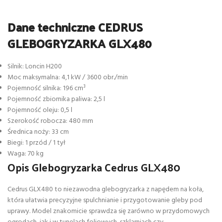
Dane techniczne CEDRUS
GLEBOGRYZARKA GLX480
Silnik: Loncin H200
Moc maksymalna: 4,1 kW / 3600 obr./min
Pojemność silnika: 196 cm³
Pojemność zbiornika paliwa: 2,5 l
Pojemność oleju: 0,5 l
Szerokość robocza: 480 mm
Średnica noży: 33 cm
Biegi: 1 przód / 1 tył
Waga: 70 kg
Opis Glebogryzarka Cedrus GLX480
Cedrus GLX480 to niezawodna glebogryzarka z napędem na koła,
która ułatwia precyzyjne spulchnianie i przygotowanie gleby pod
uprawy. Model znakomicie sprawdza się zarówno w przydomowych