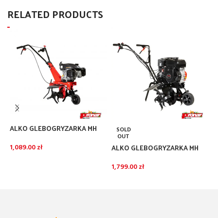
RELATED PRODUCTS
ALKO GLEBOGRYZARKA MH
SOLD
360
OUT
ALKO GLEBOGRYZARKA MH
C
1,089.00
zł
540
G
DODAJ DO KOSZYKA
1,799.00
zł
3
DOWIEDZ SIĘ WIĘCEJ