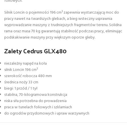
foliowych.
Silnik Loncin o pojemności 196 cm³ zapewnia wystarczającą moc do
pracy nawet na twardszych glebach, a bieg wsteczny usprawnia
wyprowadzanie maszyny z trudniejszych fragmentów terenu. Solidna
rama oraz masa 70 kg gwarantują stabilność podczas pracy, eliminując
podskakiwanie maszyny przy większym oporze gleby.
Zalety Cedrus GLX480
niezależny napęd na koła
silnik Loncin 196 cm³
szerokość robocza 480 mm
średnica noży 33 cm
biegi: 1 przód / 1 tył
stabilna, 70-kilogramowa konstrukcja
niska siła potrzebna do prowadzenia
praca w tunelach foliowych i szklarniach
do ogrodów przydomowych i upraw warzywnych