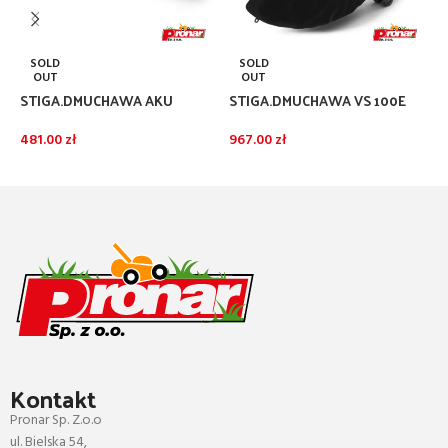
S
SOLD
SOLD
a
OUT
OUT
A
STIGA.DMUCHAWA AKU
STIGA.DMUCHAWA VS 100E
6
ZESTAW BL 100E
ZESTAW AKU
481.00
zł
967.00
zł
DOWIEDZ SIĘ WIĘCEJ
DOWIEDZ SIĘ WIĘCEJ
Kontakt
Pronar Sp. Z.o.o
ul. Bielska 54,