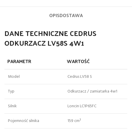
OPIS
DOSTAWA
DANE TECHNICZNE CEDRUS
ODKURZACZ LV58S 4W1
PARAMETR
WARTOŚĆ
Model
Cedrus LV58 S
Typ
Odkurzacz / zamiatarka 4w1
Silnik
Loncin LC1P65FC
Pojemność silnika
159 cm³