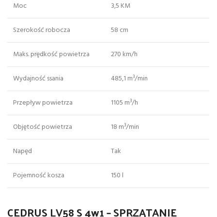
Moc
3,5 KM
Szerokość robocza
58 cm
Maks. prędkość powietrza
270 km/h
Wydajność ssania
485,1 m³/min
Przepływ powietrza
1105 m³/h
Objętość powietrza
18 m³/min
Napęd
Tak
Pojemność kosza
150 l
CEDRUS LV58 S 4w1 – SPRZĄTANIE