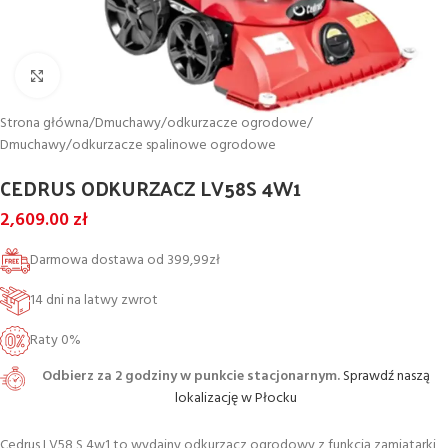
Powiększ
Strona główna
/
Dmuchawy/odkurzacze ogrodowe
/
Dmuchawy/odkurzacze spalinowe ogrodowe
CEDRUS ODKURZACZ LV58S 4W1
2,609.00
zł
Darmowa dostawa od 399,99zł
14 dni na latwy zwrot
Raty 0%
Odbierz za 2 godziny w punkcie stacjonarnym.
Sprawdź naszą
lokalizację w Płocku
Cedrus LV58 S 4w1 to wydajny odkurzacz ogrodowy z funkcją zamiatarki,