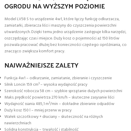
OGRODU NA WYŻSZYM POZIOMIE
Model LV58 S to urządzenie 4w1, które łączy funkcję odkurzacza,
zamiatarki, zbieracza liści i maszyny do czyszczenia powierzchni
utwardzonych. Dzięki temu jedno urządzenie zastępuje kilka narzędzi,
oszczędzając czas i miejsce. Duży kosz o pojemności aż 150 litrów
pozwala pracować dłużej bez konieczności częstego opróżniania, co
znacząco zwiększa komfort pracy.
NAJWAŻNIEJSZE ZALETY
Funkcja 4w1 – odkurzanie, zamiatanie, zbieranie i czyszczenie
Silnik Loncin 159 cm³ – wysoka wydajność pracy
Szerokość robocza 58 cm – szybkie sprzątanie dużych powierzchni
Maks. prędkość powietrza 270 km/h – skuteczne zasysanie liści
Wydajność ssania 485,1 m³/min – dokładne zbieranie odpadów
Duży kosz 150 l – mniej przerw w pracy
Wałek szczotkowy + druciany – skuteczność na różnych
nawierzchniach
Solidna konstrukcja – trwałość i stabilność