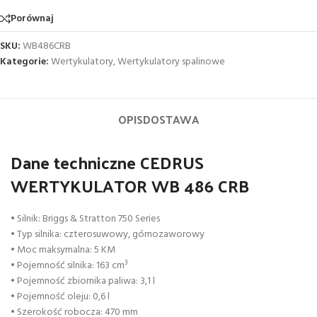
Porównaj
SKU:
WB486CRB
Kategorie:
Wertykulatory
,
Wertykulatory spalinowe
OPIS
DOSTAWA
Dane techniczne CEDRUS
WERTYKULATOR WB 486 CRB
• Silnik: Briggs & Stratton 750 Series
• Typ silnika: czterosuwowy, górnozaworowy
• Moc maksymalna: 5 KM
• Pojemność silnika: 163 cm³
• Pojemność zbiornika paliwa: 3,1 l
• Pojemność oleju: 0,6 l
• Szerokość robocza: 470 mm