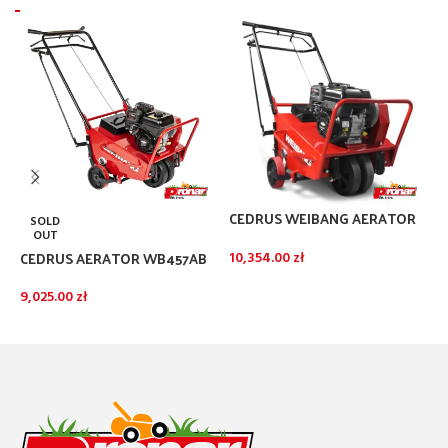
CEDRUS WEIBANG AERATOR
SOLD
WB517AB 53 CM RURKOWY
OUT
CEDRUS AERATOR WB457AB
C
10,354.00
zł
W
DODAJ DO KOSZYKA
9,025.00
zł
0
DOWIEDZ SIĘ WIĘCEJ