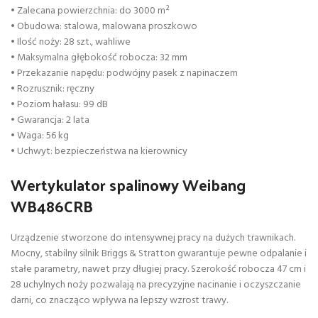
• Zalecana powierzchnia: do 3000 m²
• Obudowa: stalowa, malowana proszkowo
• Ilość noży: 28 szt., wahliwe
• Maksymalna głębokość robocza: 32 mm
• Przekazanie napędu: podwójny pasek z napinaczem
• Rozrusznik: ręczny
• Poziom hałasu: 99 dB
• Gwarancja: 2 lata
• Waga: 56 kg
• Uchwyt: bezpieczeństwa na kierownicy
Wertykulator spalinowy Weibang
WB486CRB
Urządzenie stworzone do intensywnej pracy na dużych trawnikach.
Mocny, stabilny silnik Briggs & Stratton gwarantuje pewne odpalanie i
stałe parametry, nawet przy długiej pracy. Szerokość robocza 47 cm i
28 uchylnych noży pozwalają na precyzyjne nacinanie i oczyszczanie
darni, co znacząco wpływa na lepszy wzrost trawy.