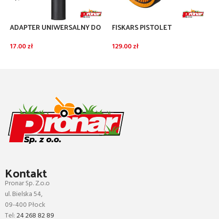
ADAPTER UNIWERSALNY DO
FISKARS PISTOLET
F
ŁĄCZENIA TRZONKA
ZRASZAJĄCY MULTI COMFORT
Z
ONECLICK
REGULACJA
S
17.00
zł
129.00
zł
8
DODAJ DO KOSZYKA
DODAJ DO KOSZYKA
Kontakt
Pronar Sp. Z.o.o
ul. Bielska 54,
09-400 Płock
Tel:
24 268 82 89