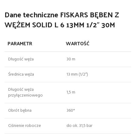
Dane techniczne FISKARS BĘBEN Z
WĘŻEM SOLID L 6 13MM 1/2″ 30M
PARAMETR
WARTOŚĆ
Długość węża
30 m
Średnica węża
13 mm (1/2″)
Długość węża
1,5 m
przyłączeniowego
Obrót bębna
360°
Ciśnienie robocze
do ok. 31,5 bar