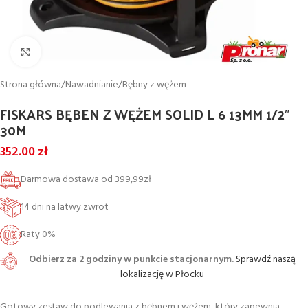
Powiększ
Strona główna
/
Nawadnianie
/
Bębny z wężem
FISKARS BĘBEN Z WĘŻEM SOLID L 6 13MM 1/2″
30M
352.00
zł
Darmowa dostawa od 399,99zł
14 dni na latwy zwrot
Raty 0%
Odbierz za 2 godziny w punkcie stacjonarnym.
Sprawdź naszą
lokalizację w Płocku
Gotowy zestaw do podlewania z bębnem i wężem, który zapewnia