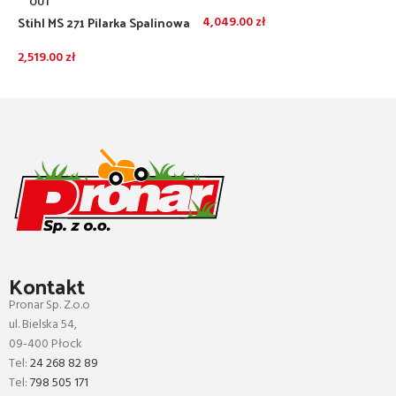
(40cm;3/8;1,6)
S
OUT
Stihl MS 271 Pilarka Spalinowa
4,049.00
zł
4
(40cm;3/8;1,3)
DODAJ DO KOSZYKA
2,519.00
zł
DOWIEDZ SIĘ WIĘCEJ
Kontakt
Pronar Sp. Z.o.o
ul. Bielska 54,
09-400 Płock
Tel:
24 268 82 89
Tel:
798 505 171