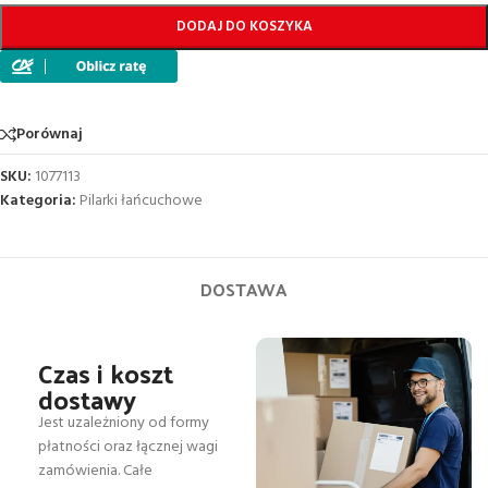
DODAJ DO KOSZYKA
Porównaj
SKU:
1077113
Kategoria:
Pilarki łańcuchowe
DOSTAWA
Czas i koszt
dostawy
Jest uzależniony od formy
płatności oraz łącznej wagi
zamówienia. Całe