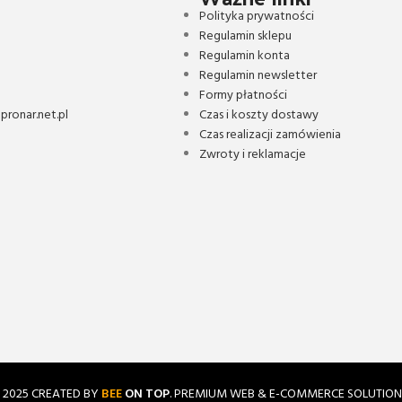
Polityka prywatności
Regulamin sklepu
Regulamin konta
Regulamin newsletter
Formy płatności
ronar.net.pl
Czas i koszty dostawy
Czas realizacji zamówienia
Zwroty i reklamacje
2025 CREATED BY
BEE
ON TOP
. PREMIUM WEB & E-COMMERCE SOLUTION