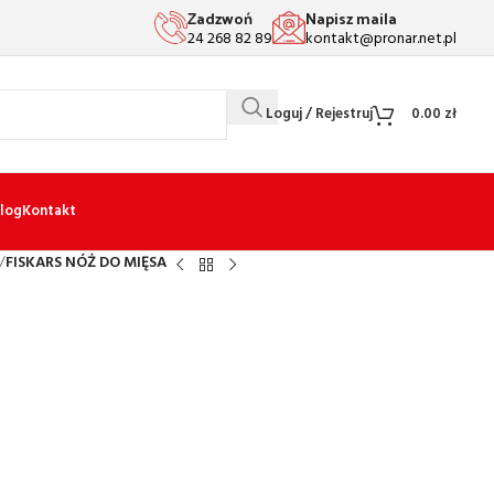
Zadzwoń
Napisz maila
24 268 82 89
kontakt@pronar.net.pl
Loguj / Rejestruj
0.00
zł
log
Kontakt
/
FISKARS NÓŻ DO MIĘSA