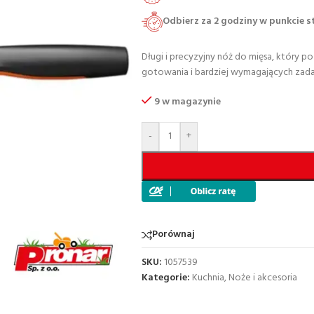
Odbierz za 2 godziny w punkcie 
Długi i precyzyjny nóż do mięsa, który p
gotowania i bardziej wymagających zada
9 w magazynie
-
+
Porównaj
SKU:
1057539
Kategorie:
Kuchnia
,
Noże i akcesoria