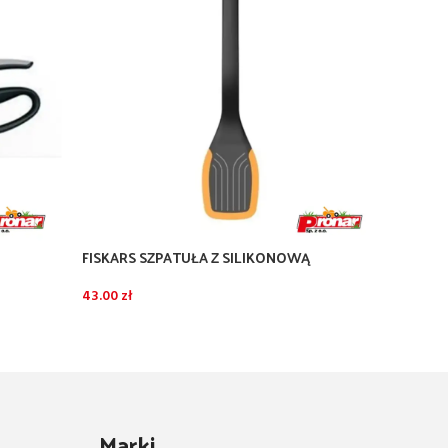
FISKARS SZPATUŁA Z SILIKONOWĄ
FISKAR
KRAWĘDZIĄ
40.00
z
43.00
zł
Marki