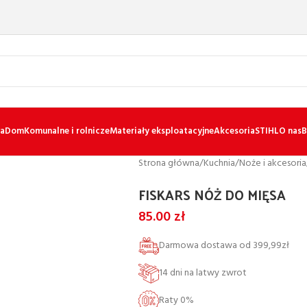
a
Dom
Komunalne i rolnicze
Materiały eksploatacyjne
Akcesoria
STIHL
O nas
B
Strona główna
/
Kuchnia
/
Noże i akcesoria
FISKARS NÓŻ DO MIĘSA
85.00
zł
Darmowa dostawa od 399,99zł
14 dni na latwy zwrot
Raty 0%