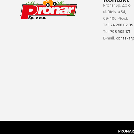
Pronar Sp. Z.o.o
ul. Bielska 54,
09-400 Płock
Tel:
24 268 82 89
Tel:
798 505 171
E-mail:
kontakt@p
PRONAR