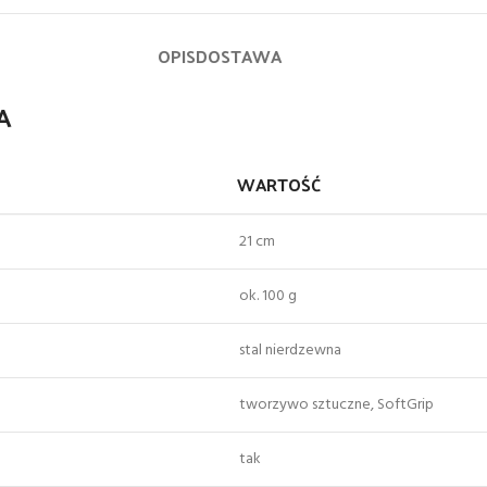
OPIS
DOSTAWA
A
WARTOŚĆ
21 cm
ok. 100 g
stal nierdzewna
tworzywo sztuczne, SoftGrip
tak