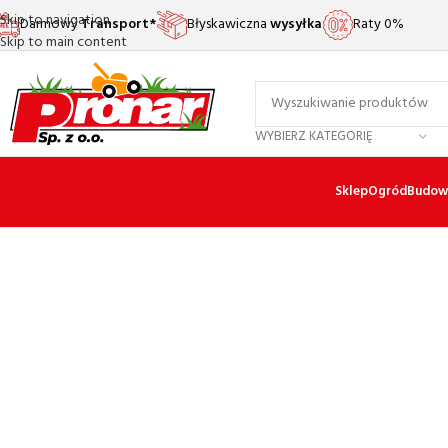
Skip to navigation
Darmowy
Transport*
Błyskawiczna
wysyłka
Raty 0%
Skip to main content
WYBIERZ KATEGORIĘ
Sklep
Ogród
Budow