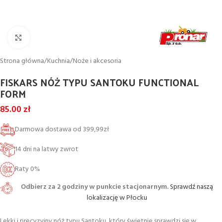
Powiększ
Strona główna
/
Kuchnia
/
Noże i akcesoria
FISKARS NÓŻ TYPU SANTOKU FUNCTIONAL
FORM
85.00
zł
Darmowa dostawa od 399,99zł
14 dni na latwy zwrot
Raty 0%
Odbierz za 2 godziny w punkcie stacjonarnym.
Sprawdź naszą
lokalizację w Płocku
Lekki i precyzyjny nóż typu Santoku, który świetnie sprawdzi się w