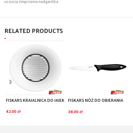
uczucia zmęczenia nadgarstka.
RELATED PRODUCTS
FISKARS KRAJALNICA DO JAJEK
FISKARS NÓŻ DO OBIERANIA
F
11CM
P
42.00
zł
38.00
zł
3
DODAJ DO KOSZYKA
DODAJ DO KOSZYKA