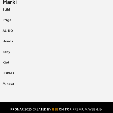
Marki
Stihl
Stiga
AL-KO
Honda
Sany
Kioti
Fiskars
Mikasa
PRONAR
2025 CREATED BY
BEE
ON TOP
. PREMIUM WEB & E-