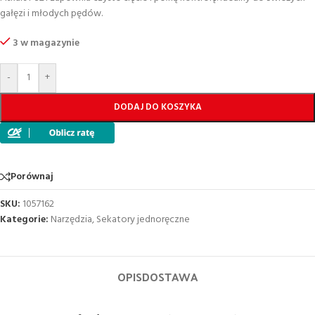
gałęzi i młodych pędów.
3 w magazynie
-
+
DODAJ DO KOSZYKA
Porównaj
SKU:
1057162
Kategorie:
Narzędzia
,
Sekatory jednoręczne
OPIS
DOSTAWA