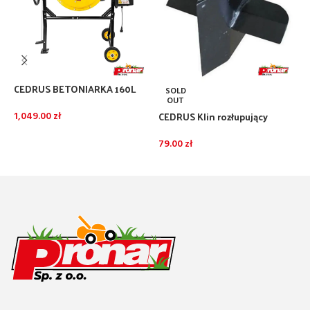
CEDRUS BETONIARKA 160L
F
SOLD
650W
O
OUT
CEDRUS Klin rozłupujący
1,049.00
zł
1
łuparki LS07V
DODAJ DO KOSZYKA
79.00
zł
DOWIEDZ SIĘ WIĘCEJ