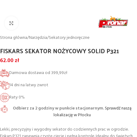
Powiększ
Strona główna
/
Narzędzia
/
Sekatory jednoręczne
FISKARS SEKATOR NOŻYCOWY SOLID P321
62.00
zł
Darmowa dostawa od 399,99zł
14 dni na latwy zwrot
Raty 0%
Odbierz za 2 godziny w punkcie stacjonarnym.
Sprawdź naszą
lokalizację w Płocku
Lekki, precyzyjny i wygodny sekator do codziennych prac w ogrodzie.
Fiskars P321 zapewnia czyste cięcie i pełną kontrolę. Idealny do świeżych