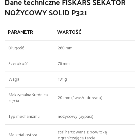
Dane techniczne FISKARS SEKATOR
NOŻYCOWY SOLID P321
PARAMETR
WARTOŚĆ
Długość
260 mm
Szerokość
76 mm
Waga
181 g
Maksymalna średnica
20 mm (świeże drewno)
cięcia
Typ mechanizmu
nożycowy (bypass)
stal hartowana z powłoką
Materiał ostrza
ograniczającą tarcie