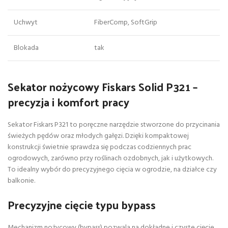
Uchwyt
FiberComp, SoftGrip
Blokada
tak
Sekator nożycowy Fiskars Solid P321 –
precyzja i komfort pracy
Sekator Fiskars P321 to poręczne narzędzie stworzone do przycinania
świeżych pędów oraz młodych gałęzi. Dzięki kompaktowej
konstrukcji świetnie sprawdza się podczas codziennych prac
ogrodowych, zarówno przy roślinach ozdobnych, jak i użytkowych.
To idealny wybór do precyzyjnego cięcia w ogrodzie, na działce czy
balkonie.
Precyzyjne cięcie typu bypass
Mechanizm nożycowy (bypass) pozwala na dokładne i czyste cięcie