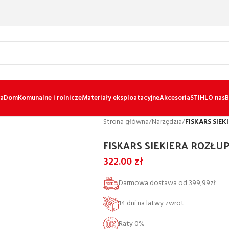
a
Dom
Komunalne i rolnicze
Materiały eksploatacyjne
Akcesoria
STIHL
O nas
B
Strona główna
/
Narzędzia
/
FISKARS SIE
FISKARS SIEKIERA ROZŁU
322.00
zł
Darmowa dostawa od 399,99zł
14 dni na latwy zwrot
Raty 0%