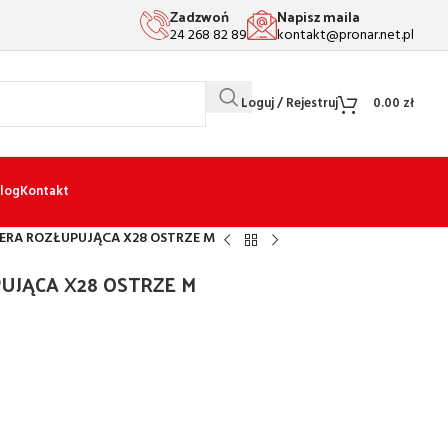
Zadzwoń
Napisz maila
24 268 82 89
kontakt@pronar.net.pl
Loguj / Rejestruj
0.00
zł
log
Kontakt
KIERA ROZŁUPUJĄCA X28 OSTRZE M
PUJĄCA X28 OSTRZE M