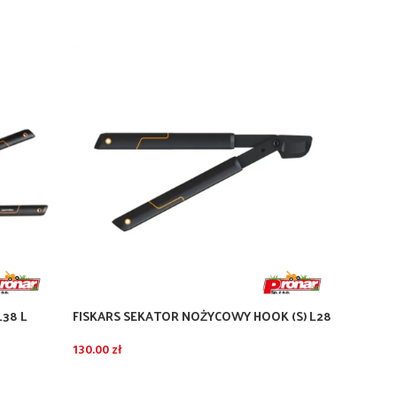
L38 L
FISKARS SEKATOR NOŻYCOWY HOOK (S) L28
FISKAR
POWRG
130.00
zł
230.00