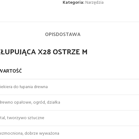
Kategoria:
Narzędzia
OPIS
DOSTAWA
OZŁUPUJĄCA X28 OSTRZE M
WARTOŚĆ
siekiera do łupania drewna
drewno opałowe, ogród, działka
stal, tworzywo sztuczne
wzmocniona, dobrze wyważona