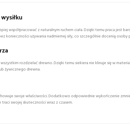
 wysiłku
lepiej współpracować z naturalnym ruchem ciała. Dzięki temu praca jest ba
 konieczności używania nadmiernej siły, co szczególnie docenią osoby p
rza
wszystkim rozdzielać drewno. Dzięki temu siekiera nie klinuje się w mater
lub żywicznego drewna.
zachowuje swoje właściwości. Dodatkowo odpowiednie wykończenie zmniejs
e traci swojej skuteczności wraz z czasem.