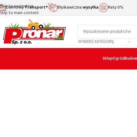
Skip to navigation
Darmowy
Transport*
Błyskawiczna
wysyłka
Raty 0%
Skip to main content
WYBIERZ KATEGORIĘ
Sklep
Ogród
Budow