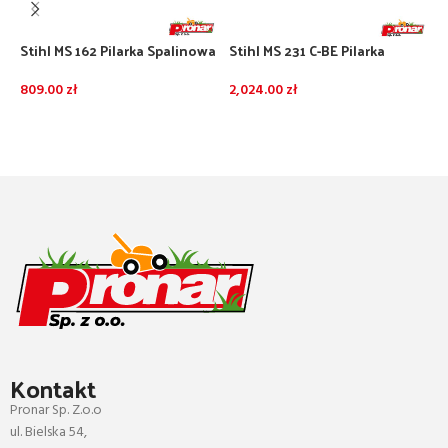
Stihl MS 162 Pilarka Spalinowa
Stihl MS 231 C-BE Pilarka
S
(35cm;3/8″;1,1)
spalinowa (35cm;3/8;1,3)
(
809.00
zł
2,024.00
zł
1
DODAJ DO KOSZYKA
DODAJ DO KOSZYKA
Kontakt
Pronar Sp. Z.o.o
ul. Bielska 54,