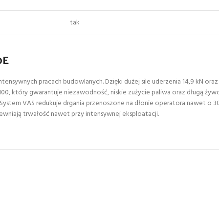
tak
0E
ntensywnych pracach budowlanych. Dzięki dużej sile uderzenia 14,9 kN ora
00, który gwarantuje niezawodność, niskie zużycie paliwa oraz długą ży
u. System VAS redukuje drgania przenoszone na dłonie operatora nawet o
wniają trwałość nawet przy intensywnej eksploatacji.