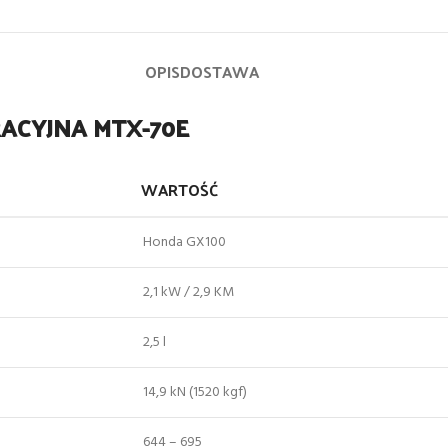
OPIS
DOSTAWA
RACYJNA MTX-70E
WARTOŚĆ
Honda GX100
2,1 kW / 2,9 KM
2,5 l
14,9 kN (1520 kgf)
644 – 695