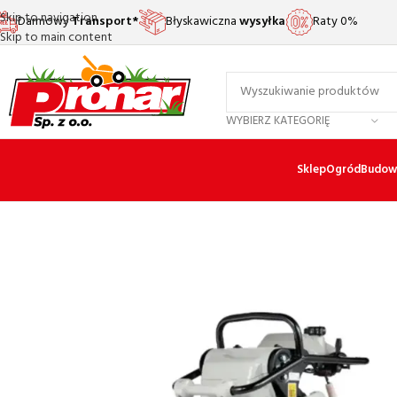
Skip to navigation
Darmowy
Transport*
Błyskawiczna
wysyłka
Raty 0%
Skip to main content
WYBIERZ KATEGORIĘ
Sklep
Ogród
Budow