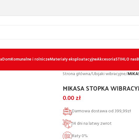
a
Dom
Komunalne i rolnicze
Materiały eksploatacyjne
Akcesoria
STIHL
O nas
B
Strona główna
/
Ubijaki wibracyjne
/
MIKA
MIKASA STOPKA WIBRACY
0.00
zł
Darmowa dostawa od 399,99zł
14 dni na latwy zwrot
Raty 0%