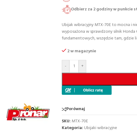
Odbierz za 2 godziny w punkcie 
Ubijak wibracyjny MTX-70E to mocna i n
wyposażona w sprawdzony silnik Honda GX1
fundamentowych, wszędzie tam, gdzie licz
2 w magazynie
-
+
Porównaj
SKU:
MTX-70E
Kategoria:
Ubijaki wibracyjne