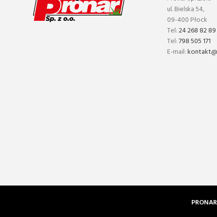
ul. Bielska 54,
09-400 Płock
Tel:
24 268 82 89
Tel:
798 505 171
E-mail:
kontakt@p
PRONAR