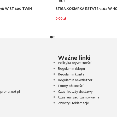
OUT
798 W ST 600 TWIN
STIGA.KOSIARKA ESTATE 9102 W 
GXV690 688CC
0.00
zł
Ważne linki
Polityka prywatności
Regulamin sklepu
Regulamin konta
Regulamin newsletter
Formy płatności
ronar.net.pl
Czas i koszty dostawy
Czas realizacji zamówienia
Zwroty i reklamacje