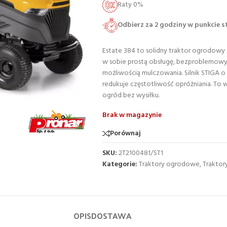
Raty 0%
Odbierz za 2 godziny w punkcie 
Estate 384 to solidny traktor ogrodow
w sobie prostą obsługę, bezproblemowy 
możliwością mulczowania. Silnik STIGA o
redukuje częstotliwość opróżniania. To
ogród bez wysiłku.
Brak w magazynie
Porównaj
SKU:
2T2100481/ST1
Kategorie:
Traktory ogrodowe
,
Traktor
OPIS
DOSTAWA