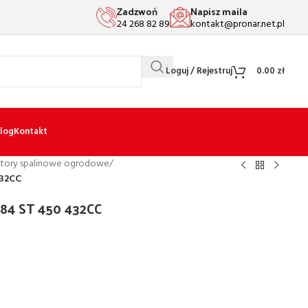
Zadzwoń
Napisz maila
24 268 82 89
kontakt@pronar.net.pl
Loguj / Rejestruj
0.00
zł
log
Kontakt
ktory spalinowe ogrodowe
/
432CC
84 ST 450 432CC