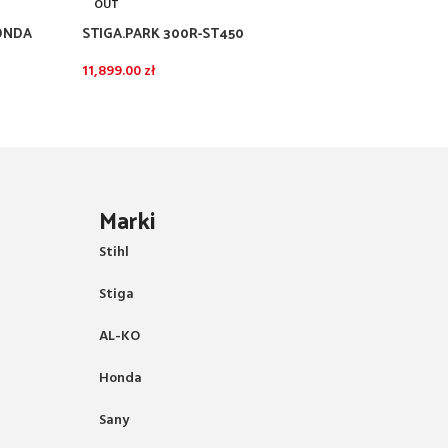
OUT
OUT
HONDA
STIGA.PARK 300R-ST450
STIGA.
11,899.00
zł
18,799
Marki
Stihl
Stiga
AL-KO
Honda
Sany