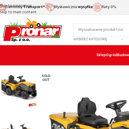
Skip to navigation
Darmowy
Transport*
Błyskawiczna
wysyłka
Raty 0%
Skip to main content
WYBIERZ KATEGORIĘ
Sklep
Ogród
Budow
SOLD
OUT