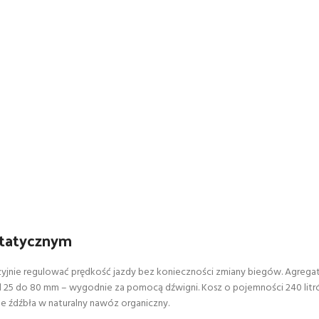
statycznym
yjnie regulować prędkość jazdy bez konieczności zmiany biegów. Agregat
 od 25 do 80 mm – wygodnie za pomocą dźwigni. Kosz o pojemności 240 lit
te źdźbła w naturalny nawóz organiczny.