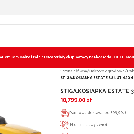
a
Dom
Komunalne i rolnicze
Materiały eksploatacyjne
Akcesoria
STIHL
O nas
B
Strona główna
/
Traktory ogrodowe
/
Tra
STIGA.KOSIARKA ESTATE 384 ST 450 
STIGA.KOSIARKA ESTATE 3
10,799.00
zł
Darmowa dostawa od 399,99zł
14 dni na latwy zwrot