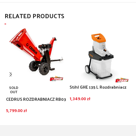
RELATED PRODUCTS
Stihl GHE 135 L Rozdrabniacz
S
SOLD
elektryczny – z zbiornikiem 60l
e
OUT
CEDRUS ROZDRABNIACZ RB03
1,349.00
zł
1
DODAJ DO KOSZYKA
5,799.00
zł
DOWIEDZ SIĘ WIĘCEJ