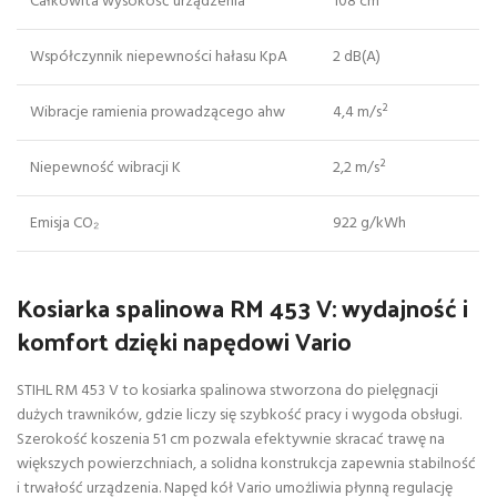
Całkowita wysokość urządzenia
108 cm
Współczynnik niepewności hałasu KpA
2 dB(A)
Wibracje ramienia prowadzącego ahw
4,4 m/s²
Niepewność wibracji K
2,2 m/s²
Emisja CO₂
922 g/kWh
Kosiarka spalinowa RM 453 V: wydajność i
komfort dzięki napędowi Vario
STIHL RM 453 V to kosiarka spalinowa stworzona do pielęgnacji
dużych trawników, gdzie liczy się szybkość pracy i wygoda obsługi.
Szerokość koszenia 51 cm pozwala efektywnie skracać trawę na
większych powierzchniach, a solidna konstrukcja zapewnia stabilność
i trwałość urządzenia. Napęd kół Vario umożliwia płynną regulację