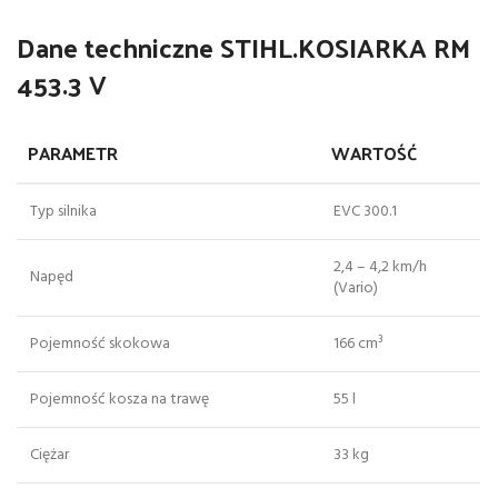
Dane techniczne STIHL.KOSIARKA RM
453.3 V
PARAMETR
WARTOŚĆ
Typ silnika
EVC 300.1
2,4 – 4,2 km/h
Napęd
(Vario)
Pojemność skokowa
166 cm³
Pojemność kosza na trawę
55 l
Ciężar
33 kg