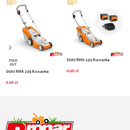
Stihl RMA 239 Kosiarka
SOLD
akumulatorowa zestaw z 2
OUT
akumulatorami AK30S i
Stihl RMA 235 Kosiarka
S
0.00
zł
ładowarką AL101
akumulatorowa bez
3
DODAJ DO KOSZYKA
akumulatora i ładowarki
0.00
zł
0
DOWIEDZ SIĘ WIĘCEJ