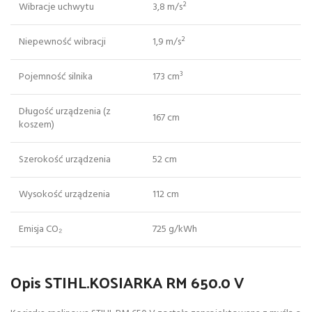
Wibracje uchwytu
3,8 m/s²
Niepewność wibracji
1,9 m/s²
Pojemność silnika
173 cm³
Długość urządzenia (z
167 cm
koszem)
Szerokość urządzenia
52 cm
Wysokość urządzenia
112 cm
Emisja CO₂
725 g/kWh
Opis STIHL.KOSIARKA RM 650.0 V