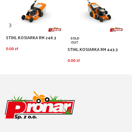
STIHL.KOSIARKA RM 248.3
SOLD
OUT
0.00
zł
STIHL.KOSIARKA RM 443.3
S
DODAJ DO KOSZYKA
0.00
zł
0
DOWIEDZ SIĘ WIĘCEJ