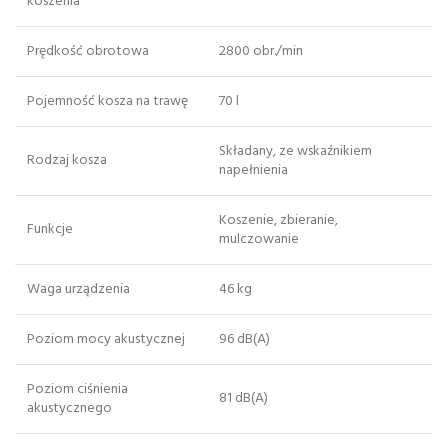
koszenia
Prędkość obrotowa
2800 obr./min
Pojemność kosza na trawę
70 l
Składany, ze wskaźnikiem
Rodzaj kosza
napełnienia
Koszenie, zbieranie,
Funkcje
mulczowanie
Waga urządzenia
46 kg
Poziom mocy akustycznej
96 dB(A)
Poziom ciśnienia
81 dB(A)
akustycznego