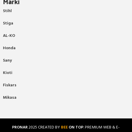
Marki
Stihl
Stiga
AL-KO
Honda
Sany
Kioti
Fiskars
Mikasa
PRONAR
2025 CREATED BY
BEE
ON TOP
. PREMIUM WEB & E-