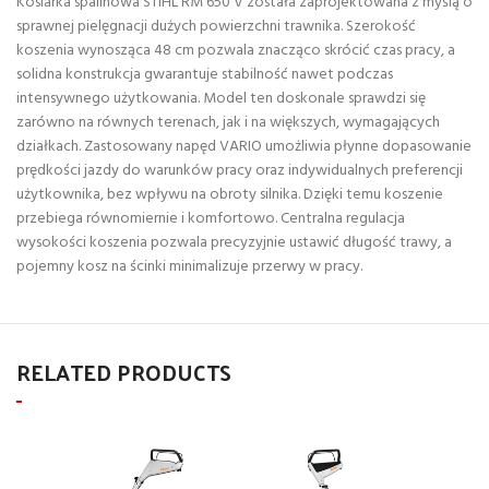
Kosiarka spalinowa STIHL RM 650 V została zaprojektowana z myślą o
sprawnej pielęgnacji dużych powierzchni trawnika. Szerokość
koszenia wynosząca 48 cm pozwala znacząco skrócić czas pracy, a
solidna konstrukcja gwarantuje stabilność nawet podczas
intensywnego użytkowania. Model ten doskonale sprawdzi się
zarówno na równych terenach, jak i na większych, wymagających
działkach. Zastosowany napęd VARIO umożliwia płynne dopasowanie
prędkości jazdy do warunków pracy oraz indywidualnych preferencji
użytkownika, bez wpływu na obroty silnika. Dzięki temu koszenie
przebiega równomiernie i komfortowo. Centralna regulacja
wysokości koszenia pozwala precyzyjnie ustawić długość trawy, a
pojemny kosz na ścinki minimalizuje przerwy w pracy.
RELATED PRODUCTS