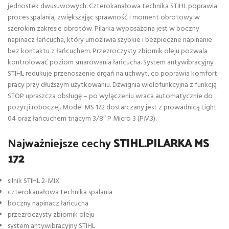
jednostek dwusuwowych. Czterokanałowa technika STIHL poprawia
proces spalania, zwiększając sprawność i moment obrotowy w
szerokim zakresie obrotów. Pilarka wyposażona jest w boczny
napinacz łańcucha, który umożliwia szybkie i bezpieczne napinanie
bez kontaktu z łańcuchem. Przezroczysty zbiornik oleju pozwala
kontrolować poziom smarowania łańcucha. System antywibracyjny
STIHL redukuje przenoszenie drgań na uchwyt, co poprawia komfort
pracy przy dłuższym użytkowaniu. Dźwignia wielofunkcyjna z funkcją
STOP upraszcza obsługę – po wyłączeniu wraca automatycznie do
pozycji roboczej. Model MS 172 dostarczany jest z prowadnicą Light
04 oraz łańcuchem tnącym 3/8″ P Micro 3 (PM3).
Najważniejsze cechy
STIHL.PILARKA MS
172
silnik STIHL 2-MIX
czterokanałowa technika spalania
boczny napinacz łańcucha
przezroczysty zbiornik oleju
system antywibracyjny STIHL