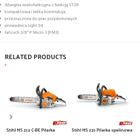
dźwignia wielofunkcyjna z funkcją STOP
kompaktowa i lekka konstrukcja
przeznaczona do prac przydomowych
prowadnica Light 04
łańcuch 3/8″ P Micro 3 (PM3)
RELATED PRODUCTS
Stihl MS 212 C-BE Pilarka
Stihl MS 231 Pilarka spalinowa
Spalinowa (35cm;3/8;1,3)
(35cm;3/8;1,3)