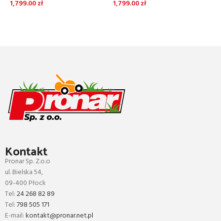
S
1,799.00
zł
1,799.00
zł
(
DODAJ DO KOSZYKA
DODAJ DO KOSZYKA
2
Kontakt
Pronar Sp. Z.o.o
ul. Bielska 54,
09-400 Płock
Tel:
24 268 82 89
Tel:
798 505 171
E-mail:
kontakt@pronar.net.pl