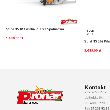
Stihl MS 182 widia Pilarka Spalinowa
SOLD
(35cm;3/8;1,3)
OUT
1,430.00
zł
Stihl MS 261 Pil
(40cm;3/25;1,3)
3,689.00
zł
Kontakt
Pronar Sp. Z.o.o
ul. Bielska 54,
09-400 Płock
Tel:
24 268 82 89