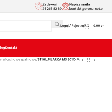
Zadzwoń
Napisz maila
24 268 82 89
kontakt@pronar.net.pl
Loguj / Rejestruj
0.00
zł
log
Kontakt
ki łańcuchowe spalinowe
/
STIHL.PILARKA MS 201C-M