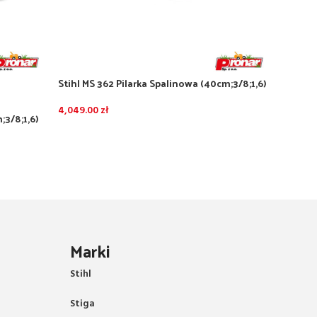
Stihl MS 362 Pilarka Spalinowa (40cm;3/8;1,6)
Stihl M
4,049.00
zł
3,329.
;3/8;1,6)
Marki
Stihl
Stiga