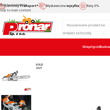
Skip to navigation
Darmowy
Transport*
Błyskawiczna
wysyłka
Raty 0%
Skip to main content
WYBIERZ KATEGORIĘ
Sklep
Ogród
Budow
SOLD
OUT