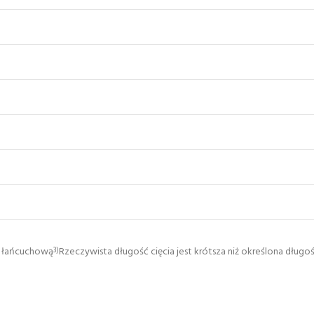
łą łańcuchową
Rzeczywista długość cięcia jest krótsza niż określona dług
3)