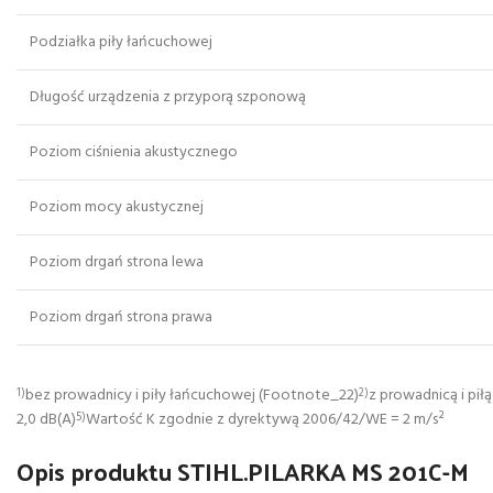
Podziałka piły łańcuchowej
Długość urządzenia z przyporą szponową
Poziom ciśnienia akustycznego
Poziom mocy akustycznej
Poziom drgań strona lewa
Poziom drgań strona prawa
bez prowadnicy i piły łańcuchowej (Footnote_22)
z prowadnicą i pi
1)
2)
2,0 dB(A)
Wartość K zgodnie z dyrektywą 2006/42/WE = 2 m/s²
5)
Opis produktu STIHL.PILARKA MS 201C-M