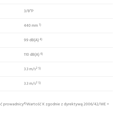
3/8″P
440 mm
1)
99 dB(A)
4)
110 dB(A)
4)
3.3 m/s²
5)
3.3 m/s²
5)
ość prowadnicy
Wartość K zgodnie z dyrektywą 2006/42/WE =
4)