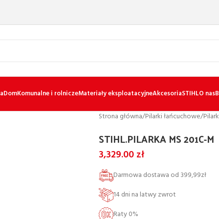
a
Dom
Komunalne i rolnicze
Materiały eksploatacyjne
Akcesoria
STIHL
O nas
B
Strona główna
/
Pilarki łańcuchowe
/
Pilar
STIHL.PILARKA MS 201C-M
3,329.00
zł
Darmowa dostawa od 399,99zł
14 dni na latwy zwrot
Raty 0%