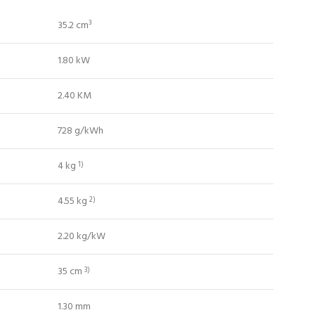
35.2 cm³
1.80 kW
2.40 KM
728 g/kWh
4 kg
1)
4.55 kg
2)
2.20 kg/kW
35 cm
3)
1.30 mm