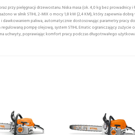
az przy pielęgnacji drzewostanu. Niska masa (ok. 4,0 kg bez prowadnicy i
no w silnik STIHL 2-MIX o mocy 1,8 kW (2,4 KM), który zapewnia dobrą wy
onu i dawkowaniem paliwa, automatycznie dostosowując parametry pracy d
siada regulowaną pompę olejową, system STIHL Ematic ograniczający zużyci
e na uchwyty, poprawiając komfort pracy podczas długotrwałego użytkowa