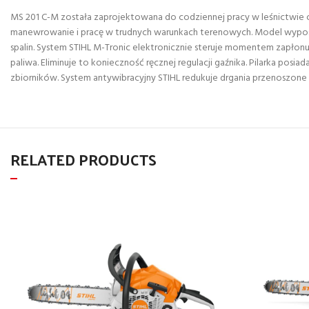
MS 201 C-M została zaprojektowana do codziennej pracy w leśnictwie or
manewrowanie i pracę w trudnych warunkach terenowych. Model wyposażo
spalin. System STIHL M-Tronic elektronicznie steruje momentem zapł
paliwa. Eliminuje to konieczność ręcznej regulacji gaźnika. Pilarka po
zbiorników. System antywibracyjny STIHL redukuje drgania przenoszon
RELATED PRODUCTS