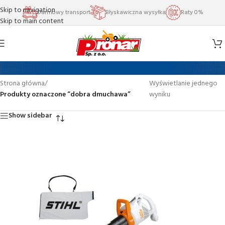
Skip to navigation
Darmowy transport
Błyskawiczna wysyłka
Raty 0%
Skip to main content
dobra dmuchawa
Strona główna
/
Wyświetlanie jednego
Produkty oznaczone “dobra dmuchawa”
wyniku
Show sidebar