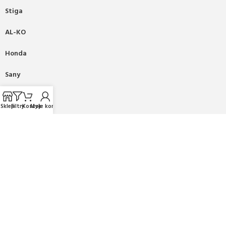
Stiga
AL-KO
Honda
Sany
Kioti
Sklep
Filtry
Koszyk
Moje konto
Fiskars
Mikasa
PRONAR
2025 CREATED BY
BEE
ON TOP
. PREMIUM WEB & E-
COMMERCE SOLUTIONS.