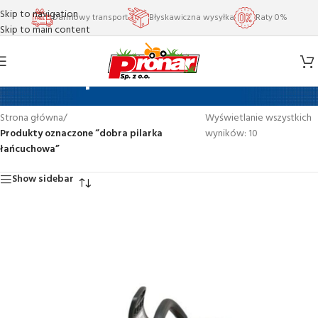
Skip to navigation
Darmowy transport
Błyskawiczna wysyłka
Raty 0%
Skip to main content
dobra pilarka łańcuchowa
Strona główna
/
Wyświetlanie wszystkich
Produkty oznaczone “dobra pilarka
wyników: 10
łańcuchowa”
Show sidebar