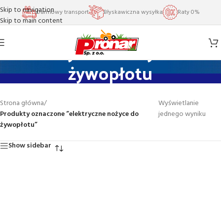
Skip to navigation
Darmowy transport
Błyskawiczna wysyłka
Raty 0%
Skip to main content
elektryczne nożyce do
żywopłotu
Strona główna
/
Wyświetlanie
Produkty oznaczone “elektryczne nożyce do
jednego wyniku
żywopłotu”
Show sidebar