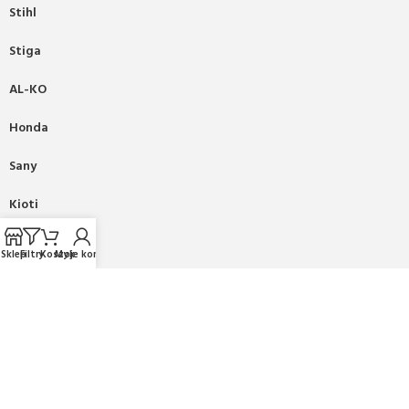
Stihl
Stiga
AL-KO
Honda
Sany
Kioti
Fiskars
Sklep
Filtry
Koszyk
Moje konto
Mikasa
PRONAR
2025 CREATED BY
BEE
ON TOP
. PREMIUM WEB & E-
COMMERCE SOLUTIONS.