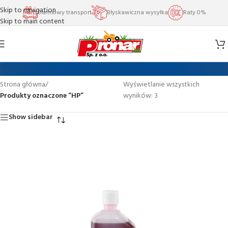
Skip to navigation
Darmowy transport
Błyskawiczna wysyłka
Raty 0%
Skip to main content
HP
Strona główna
/
Wyświetlanie wszystkich
Produkty oznaczone “HP”
wyników: 3
Show sidebar