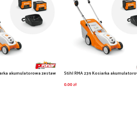
iarka akumulatorowa zestaw
Stihl RMA 239 Kosiarka akumulator
 AK30S i ładowarką AL101
z akumulatorem AK30S i ładowarką 
0.00
zł