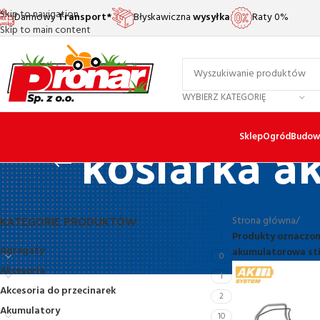
Skip to navigation
Darmowy
Transport*
Błyskawiczna
wysyłka
Raty 0%
Skip to main content
WYBIERZ KATEGORIĘ
kosiarka a
Sklep
Ogród
Budow
KATEGORIE PRODUKTÓW
Strona główna
/
Produkty oznaczon
Agregaty
akumulatorowa sti
0
Akcesoria
1
Akcesoria do przecinarek
2
Akumulatory
10