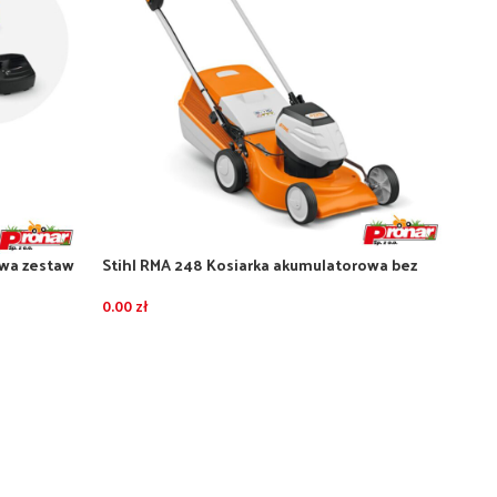
owa zestaw
Stihl RMA 248 Kosiarka akumulatorowa bez
AL101
akumulatora i ładowarki
0.00
zł