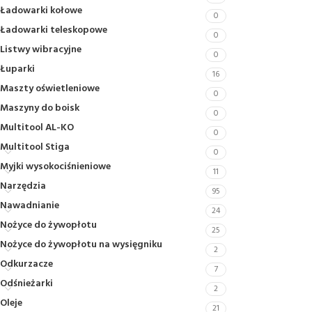
Ładowarki kołowe
0
Ładowarki teleskopowe
0
Listwy wibracyjne
0
Łuparki
16
Maszty oświetleniowe
0
Maszyny do boisk
0
Multitool AL-KO
0
Multitool Stiga
0
Myjki wysokociśnieniowe
11
Narzędzia
95
Nawadnianie
24
Nożyce do żywopłotu
25
Nożyce do żywopłotu na wysięgniku
2
Odkurzacze
7
Odśnieżarki
2
Oleje
21