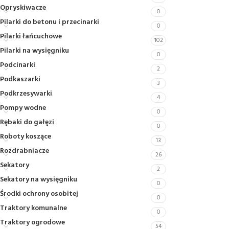
Opryskiwacze
0
Pilarki do betonu i przecinarki
0
Pilarki łańcuchowe
102
Pilarki na wysięgniku
0
Podcinarki
2
Podkaszarki
3
Podkrzesywarki
4
Pompy wodne
0
Rębaki do gałęzi
0
Roboty koszące
13
Rozdrabniacze
26
Sekatory
2
Sekatory na wysięgniku
0
Środki ochrony osobitej
0
Traktory komunalne
0
Traktory ogrodowe
54