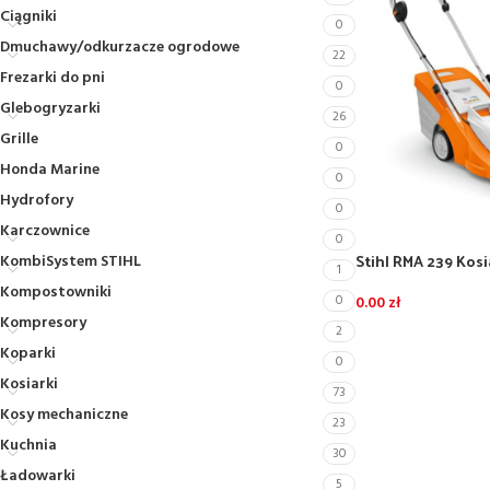
Ciągniki
0
Dmuchawy/odkurzacze ogrodowe
22
Frezarki do pni
0
Glebogryzarki
26
Grille
0
Honda Marine
0
Hydrofory
0
Karczownice
0
Stihl RMA 239 Kos
KombiSystem STIHL
1
z 2 akumulatorami
Kompostowniki
0
0.00
zł
Kompresory
2
Koparki
0
Kosiarki
73
Kosy mechaniczne
23
Kuchnia
30
Ładowarki
5