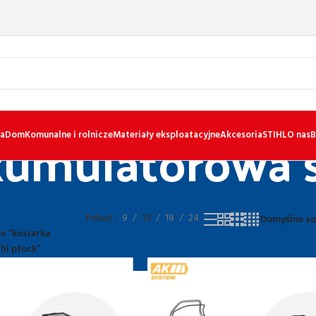
kumulatorowa s
a
Dom
Komunalne i rolnicze
Materiały eksploatacyjne
Akcesoria
STIHL
O nas
B
Pokaż
9
12
18
24
e “kosiarka
hl płock”