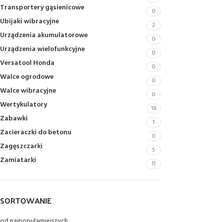
Transportery gąsienicowe
0
Ubijaki wibracyjne
2
Urządzenia akumulatorowe
0
Urządzenia wielofunkcyjne
0
Versatool Honda
0
Walce ogrodowe
0
Walce wibracyjne
0
Wertykulatory
18
Zabawki
1
Zacieraczki do betonu
0
Zagęszczarki
5
Zamiatarki
11
SORTOWANIE
od najpopularniejszych