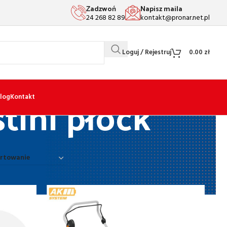
Zadzwoń
Napisz maila
24 268 82 89
kontakt@pronar.net.pl
Loguj / Rejestruj
0.00
zł
tihl płock
log
Kontakt