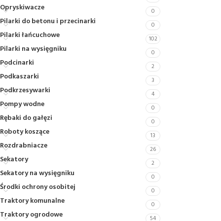
Opryskiwacze
0
Pilarki do betonu i przecinarki
0
Pilarki łańcuchowe
102
Pilarki na wysięgniku
0
Podcinarki
2
Podkaszarki
3
Podkrzesywarki
4
Pompy wodne
0
Rębaki do gałęzi
0
Roboty koszące
13
Rozdrabniacze
26
Sekatory
2
Sekatory na wysięgniku
0
Środki ochrony osobitej
0
Traktory komunalne
0
Traktory ogrodowe
54