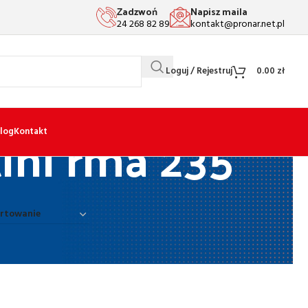
Zadzwoń
Napisz maila
24 268 82 89
kontakt@pronar.net.pl
Loguj / Rejestruj
0.00
zł
ihl rma 235
log
Kontakt