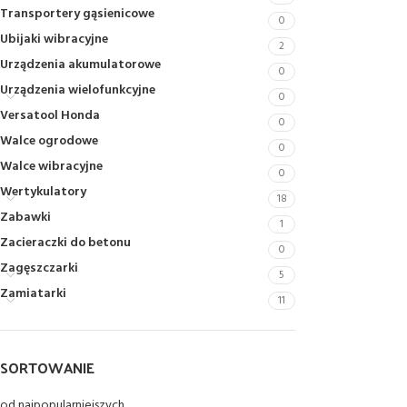
Transportery gąsienicowe
0
Ubijaki wibracyjne
2
Urządzenia akumulatorowe
0
Urządzenia wielofunkcyjne
0
Versatool Honda
0
Walce ogrodowe
0
Walce wibracyjne
0
Wertykulatory
18
Zabawki
1
Zacieraczki do betonu
0
Zagęszczarki
5
Zamiatarki
11
SORTOWANIE
od najpopularniejszych