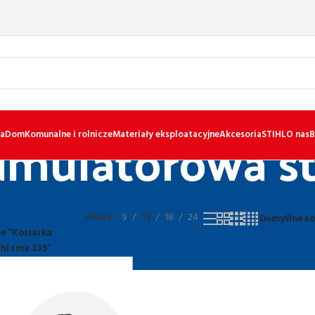
umulatorowa st
a
Dom
Komunalne i rolnicze
Materiały eksploatacyjne
Akcesoria
STIHL
O nas
B
Pokaż
9
12
18
24
e “Kosiarka
hl rma 235”