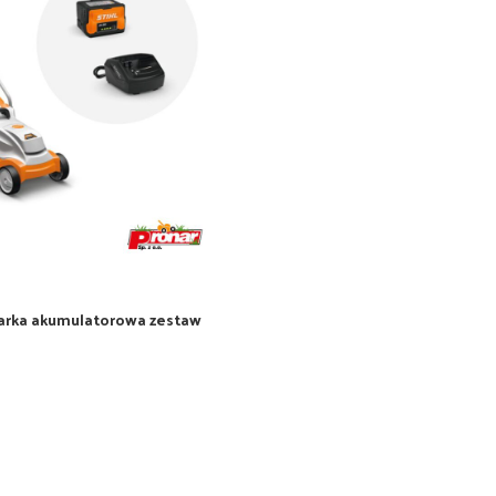
iarka akumulatorowa zestaw
 i ładowarka AL101