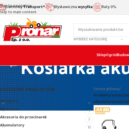
Skip to navigation
Darmowy
Transport*
Błyskawiczna
wysyłka
Raty 0%
Skip to main content
WYBIERZ KATEGORIĘ
Kosiarka ak
Sklep
Ogród
Budow
KATEGORIE PRODUKTÓW
Strona główna
/
Produkty oznaczon
Agregaty
akumulatorowa sti
0
Akcesoria
1
Akcesoria do przecinarek
2
Akumulatory
10