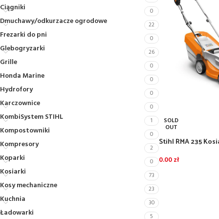
Ciągniki
0
Dmuchawy/odkurzacze ogrodowe
22
Frezarki do pni
0
Glebogryzarki
26
Grille
0
Honda Marine
0
Hydrofory
0
Karczownice
0
KombiSystem STIHL
SOLD
1
OUT
Kompostowniki
0
Stihl RMA 235 Kos
Kompresory
2
z akumulator AK20
Koparki
0.00
zł
0
Kosiarki
73
Kosy mechaniczne
23
Kuchnia
30
Ładowarki
5