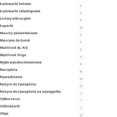
Ładowarki kołowe
0
Ładowarki teleskopowe
0
Listwy wibracyjne
0
Łuparki
16
Maszty oświetleniowe
0
Maszyny do boisk
0
Multitool AL-KO
0
Multitool Stiga
0
Myjki wysokociśnieniowe
11
Narzędzia
95
Nawadnianie
24
Nożyce do żywopłotu
25
Nożyce do żywopłotu na wysięgniku
2
Odkurzacze
7
Odśnieżarki
2
Oleje
21