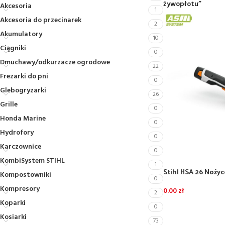
żywopłotu”
Akcesoria
1
Akcesoria do przecinarek
2
Akumulatory
10
Ciągniki
0
Dmuchawy/odkurzacze ogrodowe
22
Frezarki do pni
0
Glebogryzarki
26
Grille
0
Honda Marine
0
Hydrofory
0
Karczownice
0
KombiSystem STIHL
1
Stihl HSA 26 Noży
Kompostowniki
0
akumulatorowe – b
Kompresory
0.00
zł
2
Koparki
0
Kosiarki
73