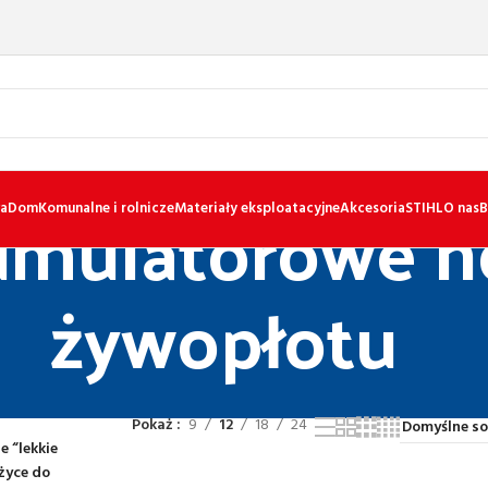
kumulatorowe n
a
Dom
Komunalne i rolnicze
Materiały eksploatacyjne
Akcesoria
STIHL
O nas
B
żywopłotu
Pokaż
9
12
18
24
 “lekkie
życe do