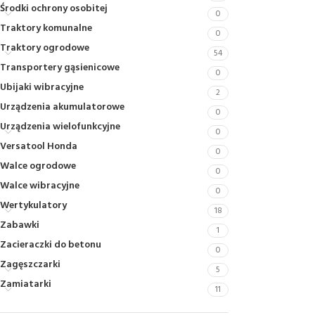
Środki ochrony osobitej
0
Traktory komunalne
0
Traktory ogrodowe
54
Transportery gąsienicowe
0
Ubijaki wibracyjne
2
Urządzenia akumulatorowe
0
Urządzenia wielofunkcyjne
0
Versatool Honda
0
Walce ogrodowe
0
Walce wibracyjne
0
Wertykulatory
18
Zabawki
1
Zacieraczki do betonu
0
Zagęszczarki
5
Zamiatarki
11