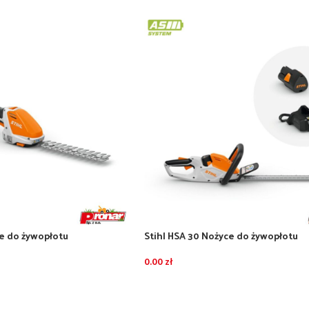
ce do żywopłotu
Stihl HSA 30 Nożyce do żywopłotu
ez akumulatora i ładowarki
akumulatorowe – zestaw z akumula
i ładowarką AL 1
0.00
zł