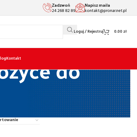
Zadzwoń
Napisz maila
24 268 82 89
kontakt@pronar.net.pl
Loguj / Rejestruj
0.00
zł
ożyce do
log
Kontakt