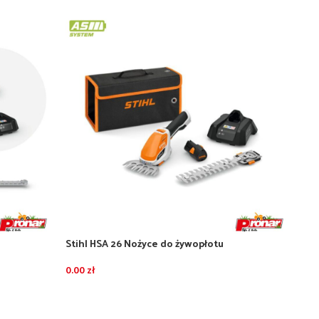
Stihl HSA 26 Nożyce do żywopłotu
torem AS 2
akumulatorowe – zestaw z akumulatorem AS 2
i ładowarką AL 1
0.00
zł