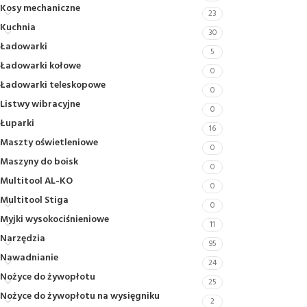
Kosy mechaniczne
23
Kuchnia
30
Ładowarki
5
Ładowarki kołowe
0
Ładowarki teleskopowe
0
Listwy wibracyjne
0
Łuparki
16
Maszty oświetleniowe
0
Maszyny do boisk
0
Multitool AL-KO
0
Multitool Stiga
0
Myjki wysokociśnieniowe
11
Narzędzia
95
Nawadnianie
24
Nożyce do żywopłotu
25
Nożyce do żywopłotu na wysięgniku
2