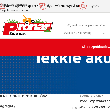
Skip to navigation
Darmowy
Transport*
Błyskawiczna
wysyłka
Raty 0%
Skip to main content
WYBIERZ KATEGORIĘ
lekkie a
Sklep
Ogród
Budow
KATEGORIE PRODUKTÓW
Strona główna
/
Produkty oznaczone
Agregaty
akumulatorowe no
0