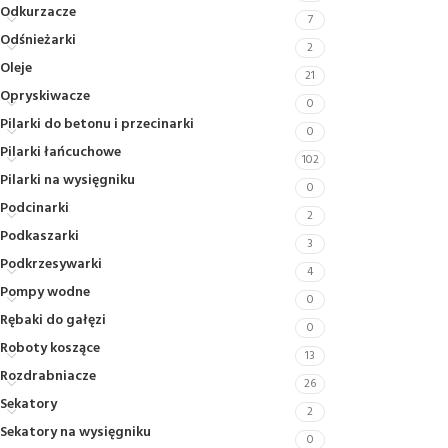
Odkurzacze
7
Odśnieżarki
2
Oleje
21
Opryskiwacze
0
Pilarki do betonu i przecinarki
0
Pilarki łańcuchowe
102
Pilarki na wysięgniku
0
Podcinarki
2
Podkaszarki
3
Podkrzesywarki
4
Pompy wodne
0
Rębaki do gałęzi
0
Roboty koszące
13
Rozdrabniacze
26
Sekatory
2
Sekatory na wysięgniku
0