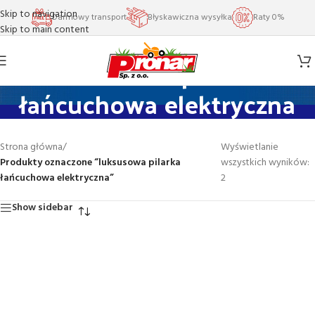
Skip to navigation
Darmowy transport
Błyskawiczna wysyłka
Raty 0%
Skip to main content
luksusowa pilarka
łańcuchowa elektryczna
Strona główna
/
Wyświetlanie
Produkty oznaczone “luksusowa pilarka
wszystkich wyników:
łańcuchowa elektryczna”
2
Show sidebar