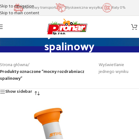
Skip to navigation
Darmowy transport
Błyskawiczna wysyłka
Raty 0%
Skip to main content
mocny rozdrabniacz
spalinowy
Strona główna
/
Wyświetlanie
Produkty oznaczone “mocny rozdrabniacz
jednego wyniku
spalinowy”
Show sidebar