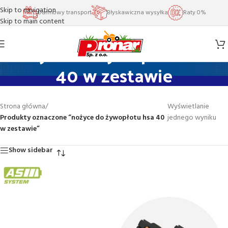
Skip to navigation
Darmowy transport
Błyskawiczna wysyłka
Raty 0%
Skip to main content
nożyce do żywopłotu hsa
40 w zestawie
Strona główna
/
Wyświetlanie
Produkty oznaczone “nożyce do żywopłotu hsa 40
jednego wyniku
w zestawie”
Show sidebar