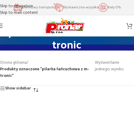
Skip to navigation
Darmowy transport
Błyskawiczna wysyłka
Raty 0%
Skip to main content
pilarka łańcuchowa z m-
tronic
Strona główna
/
Wyświetlanie
Produkty oznaczone “pilarka łańcuchowa z m-
jednego wyniku
tronic”
Show sidebar