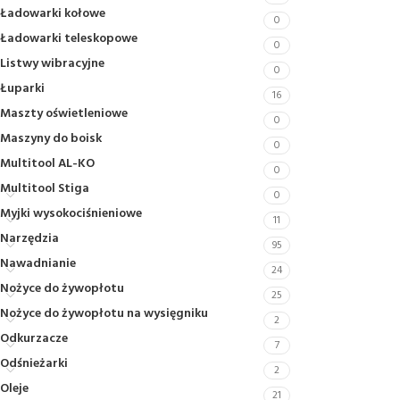
Ładowarki kołowe
0
Ładowarki teleskopowe
0
Listwy wibracyjne
0
Łuparki
16
Maszty oświetleniowe
0
Maszyny do boisk
0
Multitool AL-KO
0
Multitool Stiga
0
Myjki wysokociśnieniowe
11
Narzędzia
95
Nawadnianie
24
Nożyce do żywopłotu
25
Nożyce do żywopłotu na wysięgniku
2
Odkurzacze
7
Odśnieżarki
2
Oleje
21