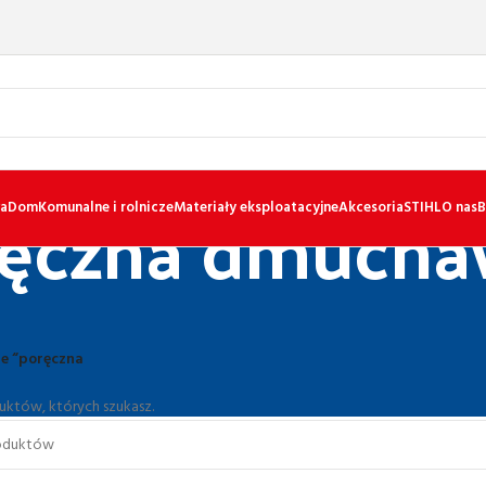
ręczna dmucha
a
Dom
Komunalne i rolnicze
Materiały eksploatacyjne
Akcesoria
STIHL
O nas
B
e “poręczna
uktów, których szukasz.