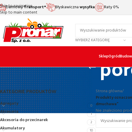
Skip to navigation
Darmowy
Transport*
Błyskawiczna
wysyłka
Raty 0%
Skip to main content
WYBIERZ KATEGORIĘ
po
Sklep
Ogród
Budow
KATEGORIE PRODUKTÓW
Strona główna
/
Produkty oznaczon
Agregaty
dmuchawa”
0
Nie znaleziono prod
Akcesoria
1
Akcesoria do przecinarek
2
Akumulatory
10