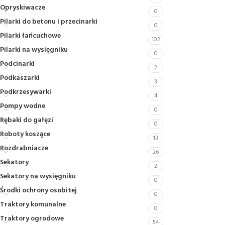
Opryskiwacze
0
Pilarki do betonu i przecinarki
0
Pilarki łańcuchowe
102
Pilarki na wysięgniku
0
Podcinarki
2
Podkaszarki
3
Podkrzesywarki
4
Pompy wodne
0
Rębaki do gałęzi
0
Roboty koszące
13
Rozdrabniacze
26
Sekatory
2
Sekatory na wysięgniku
0
Środki ochrony osobitej
0
Traktory komunalne
0
Traktory ogrodowe
54