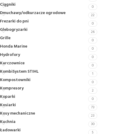
Ciągniki
0
Dmuchawy/odkurzacze ogrodowe
22
Frezarki do pni
0
Glebogryzarki
26
Grille
0
Honda Marine
0
Hydrofory
0
Karczownice
0
KombiSystem STIHL
1
Kompostowniki
0
Kompresory
2
Koparki
0
Kosiarki
73
Kosy mechaniczne
23
Kuchnia
30
Ładowarki
5