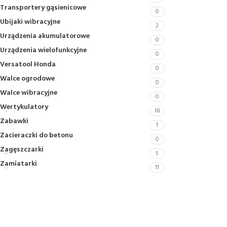
Transportery gąsienicowe
0
Ubijaki wibracyjne
2
Urządzenia akumulatorowe
0
Urządzenia wielofunkcyjne
0
Versatool Honda
0
Walce ogrodowe
0
Walce wibracyjne
0
Wertykulatory
18
Zabawki
1
Zacieraczki do betonu
0
Zagęszczarki
5
Zamiatarki
11