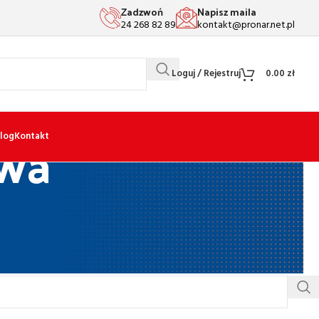
Zadzwoń
Napisz maila
24 268 82 89
kontakt@pronar.net.pl
Loguj / Rejestruj
0.00
zł
wa
log
Kontakt