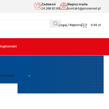
Zadzwoń
Napisz maila
24 268 82 89
kontakt@pronar.net.pl
Loguj / Rejestruj
0.00
zł
log
Kontakt