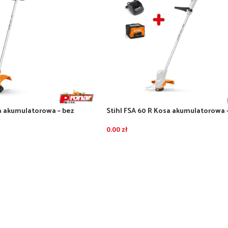
sa akumulatorowa – bez
Stihl FSA 60 R Kosa akumulatorowa 
owarki
akumulatorem AK20 i ładowarka AL
0.00
zł