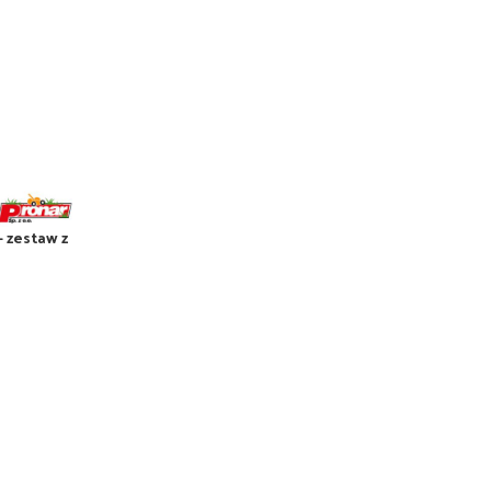
– zestaw z
101