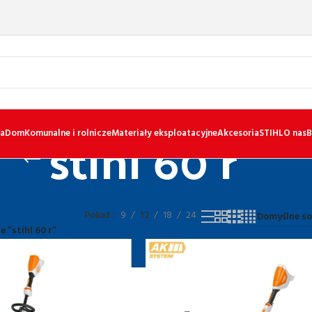
stihl 60 r
a
Dom
Komunalne i rolnicze
Materiały eksploatacyjne
Akcesoria
STIHL
O nas
B
Pokaż
9
12
18
24
 “stihl 60 r”