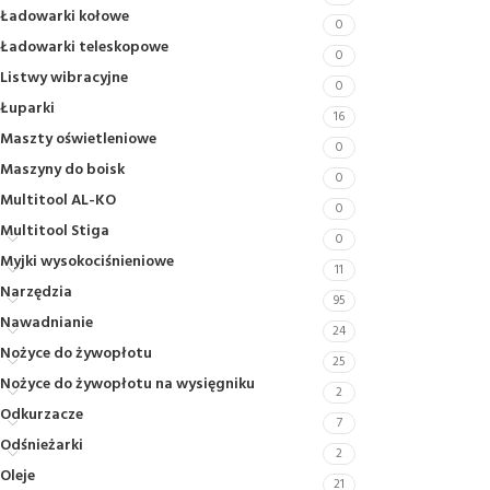
Ładowarki kołowe
0
Ładowarki teleskopowe
0
Listwy wibracyjne
0
Łuparki
16
Maszty oświetleniowe
0
Maszyny do boisk
0
Multitool AL-KO
0
Multitool Stiga
0
Myjki wysokociśnieniowe
11
Narzędzia
95
Nawadnianie
24
Nożyce do żywopłotu
25
Nożyce do żywopłotu na wysięgniku
2
Odkurzacze
7
Odśnieżarki
2
Oleje
21