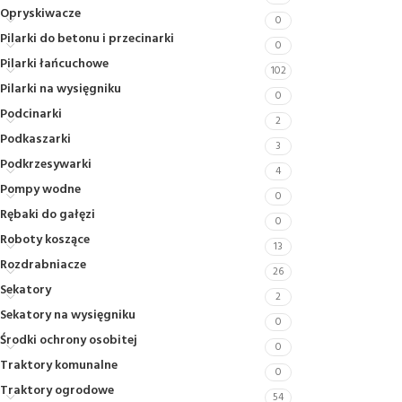
Opryskiwacze
0
Pilarki do betonu i przecinarki
0
Pilarki łańcuchowe
102
Pilarki na wysięgniku
0
Podcinarki
2
Podkaszarki
3
Podkrzesywarki
4
Pompy wodne
0
Rębaki do gałęzi
0
Roboty koszące
13
Rozdrabniacze
26
Sekatory
2
Sekatory na wysięgniku
0
Środki ochrony osobitej
0
Traktory komunalne
0
Traktory ogrodowe
54