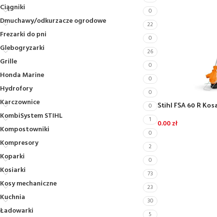
Ciągniki
0
Dmuchawy/odkurzacze ogrodowe
22
Frezarki do pni
0
Glebogryzarki
26
Grille
0
Honda Marine
0
Hydrofory
0
Karczownice
Stihl FSA 60 R Ko
0
akumulatora i ład
KombiSystem STIHL
1
0.00
zł
Kompostowniki
0
Kompresory
2
Koparki
0
Kosiarki
73
Kosy mechaniczne
23
Kuchnia
30
Ładowarki
5