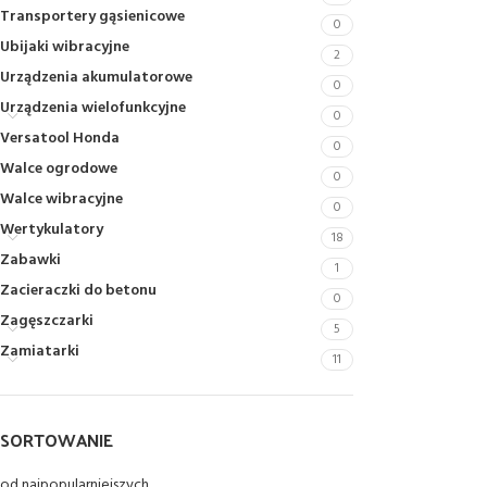
Transportery gąsienicowe
0
Ubijaki wibracyjne
2
Urządzenia akumulatorowe
0
Urządzenia wielofunkcyjne
0
Versatool Honda
0
Walce ogrodowe
0
Walce wibracyjne
0
Wertykulatory
18
Zabawki
1
Zacieraczki do betonu
0
Zagęszczarki
5
Zamiatarki
11
SORTOWANIE
od najpopularniejszych