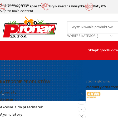
Skip to navigation
Darmowy
Transport*
Błyskawiczna
wysyłka
Raty 0%
Skip to main content
WYBIERZ KATEGORIĘ
Sklep
Ogród
Budow
KATEGORIE PRODUKTÓW
Strona główna
/
Produkty oznaczone
Agregaty
0
Akcesoria
1
Akcesoria do przecinarek
2
Akumulatory
10