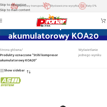
Skip to navigation
Darmowy transport
Błyskawiczna wysyłka
Raty 0%
Skip to main content
Stihl kompresor
akumulatorowy KOA20
Strona główna
/
Wyświetlanie
Produkty oznaczone “Stihl kompresor
jednego wyniku
akumulatorowy KOA20”
Show sidebar