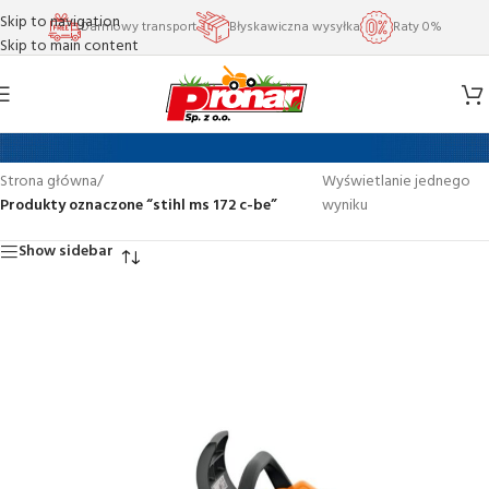
Skip to navigation
Darmowy transport
Błyskawiczna wysyłka
Raty 0%
Skip to main content
stihl ms 172 c-be
Strona główna
/
Wyświetlanie jednego
Produkty oznaczone “stihl ms 172 c-be”
wyniku
Show sidebar