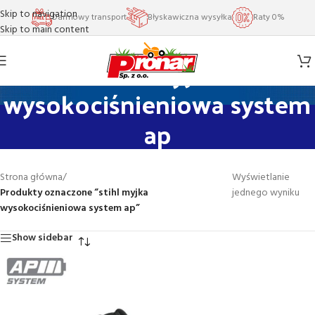
Skip to navigation
Darmowy transport
Błyskawiczna wysyłka
Raty 0%
Skip to main content
stihl myjka
wysokociśnieniowa system
ap
Strona główna
/
Wyświetlanie
Produkty oznaczone “stihl myjka
jednego wyniku
wysokociśnieniowa system ap”
Show sidebar