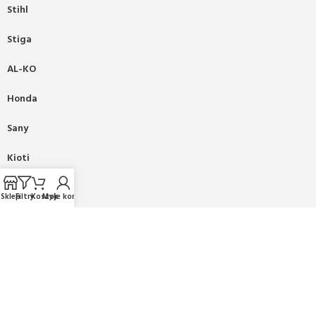
Stihl
Stiga
AL-KO
Honda
Sany
Kioti
Fiskars
Sklep
Filtry
Koszyk
Moje konto
Mikasa
PRONAR
2025 CREATED BY
BEE
ON TOP
. PREMIUM WEB & E-
COMMERCE SOLUTIONS.